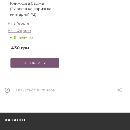
Книжкова баржа
("Маленька паризька
книгарня" #2)
Ніна Ґеорґе
Наш Формат
В наличии
430
грн
В КОРЗИНУ
ВЕРНУТЬСЯ В СПИСОК
КАТАЛОГ