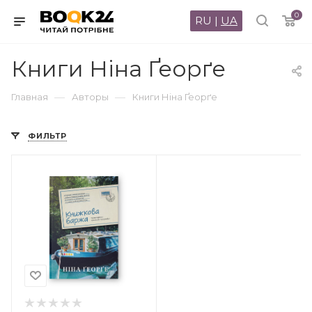
0
RU
|
UA
Книги Ніна Ґеорґе
—
—
Главная
Авторы
Книги Ніна Ґеорґе
ФИЛЬТР