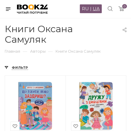
0
RU
|
UA
Книги Оксана
Самуляк
—
—
Главная
Авторы
Книги Оксана Самуляк
ФИЛЬТР