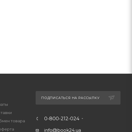
ПОДПИСАТЬСЯ НА РАССЫЛКУ
латы
ставки
0-800-212-024
обмен товара
оферта
info@book24.ua