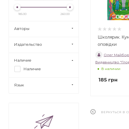
185.00
260.00
Авторы
Школярик. Ку
оповідки
Издательство
Олег Майбор
Наличие
Видавництво "Гло
В наличии
Наличие
185
грн
Язык
ВЕРНУТЬСЯ В 