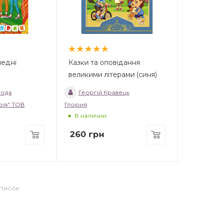
медні
Казки та оповідання
великими літерами (синя)
ода
Георгій Кравець
рія" ТОВ
Глория
В наличии
260
грн
СПИСОК