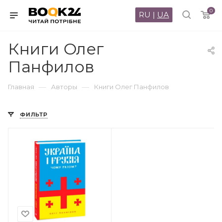
0
RU
|
UA
Книги Олег
Панфилов
—
—
Главная
Авторы
Книги Олег Панфилов
ФИЛЬТР