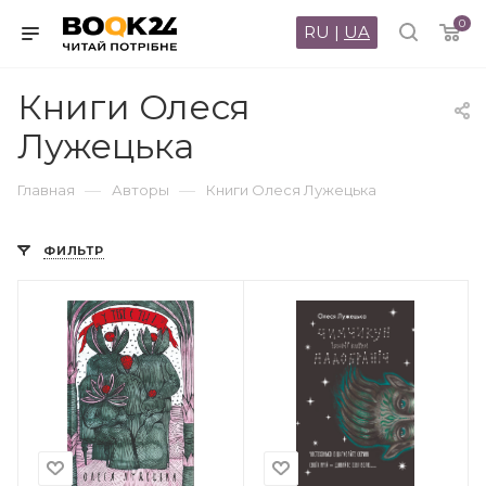
0
RU
|
UA
Книги Олеся
Лужецька
—
—
Главная
Авторы
Книги Олеся Лужецька
ФИЛЬТР