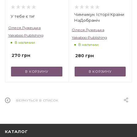
Чимчикун. Історії Країни
У тебе є ти!
НаДобраніч
Олеся Лужецька
Олеся Лужецька
Yakaboo Publishing
Yakaboo Publishing
В наличии
В наличии
270
грн
280
грн
В КОРЗИНУ
В КОРЗИНУ
ВЕРНУТЬСЯ В СПИСОК
КАТАЛОГ