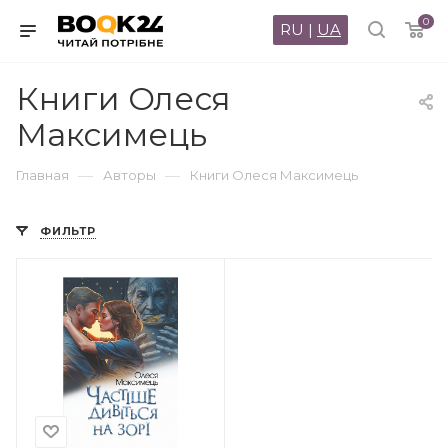
0
RU
|
UA
Книги Олеся
Максимець
—
—
Главная
Авторы
Книги Олеся Максимець
ФИЛЬТР