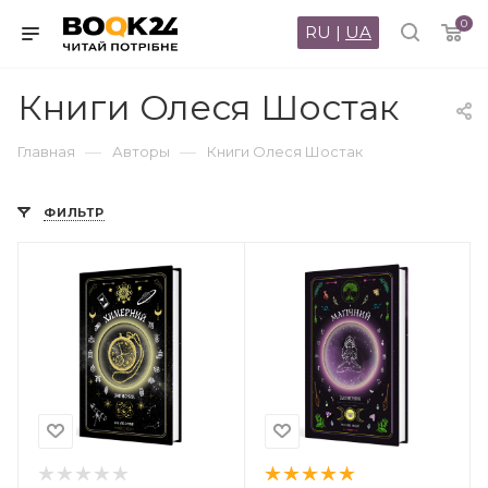
0
RU
|
UA
Книги Олеся Шостак
—
—
Главная
Авторы
Книги Олеся Шостак
ФИЛЬТР