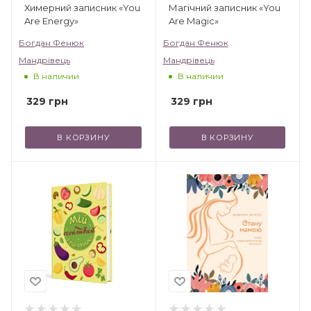
Химерний записник «You
Магічний записник «You
Are Energy»
Are Magic»
Богдан Фенюк
Богдан Фенюк
Мандрівець
Мандрівець
В наличии
В наличии
329
грн
329
грн
В КОРЗИНУ
В КОРЗИНУ