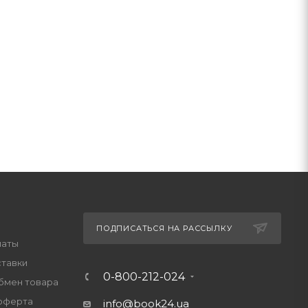
ПОДПИСАТЬСЯ НА РАССЫЛКУ
латы
ставки
0-800-212-024
обмен товара
оферта
info@book24.ua