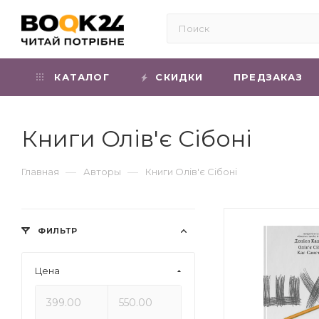
КАТАЛОГ
СКИДКИ
ПРЕДЗАКАЗ
Книги Олів'є Сібоні
—
—
Главная
Авторы
Книги Олів'є Сібоні
ФИЛЬТР
Цена