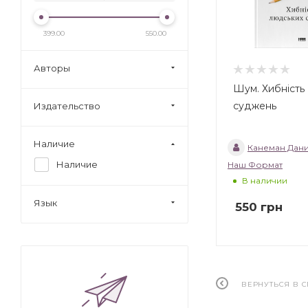
399.00
550.00
Авторы
Шум. Хибність
суджень
Издательство
Наличие
Канеман Дан
Наличие
Наш Формат
В наличии
Язык
550
грн
ВЕРНУТЬСЯ В 