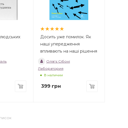
 людських
Досить уже помилок. Як
наші упередження
впливають на наші рішення
иэль
Олів'є Сібоні
Лаборатория
В наличии
399
грн
СПИСОК