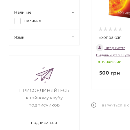
Наличие
Наличие
Ехопраксія
Язык
Пітер Воттс
Видавництво Жуп
В наличии
500
грн
ПРИСОЕДИНЯЙТЕСЬ
к тайному клубу
подписчиков
ВЕРНУТЬСЯ В 
ПОДПИСАТЬСЯ