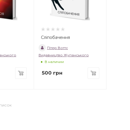
Сліпобачення
Пітер Воттс
анського
Видавництво Жупанського
В наличии
500
грн
СПИСОК