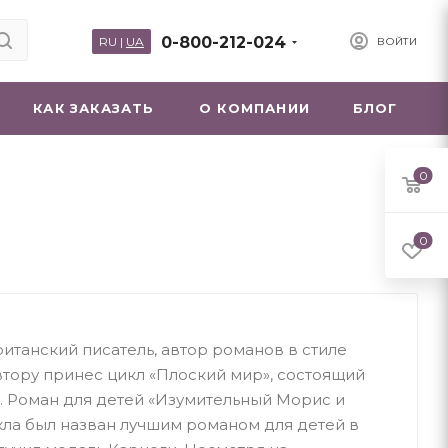
0-800-212-024
RU
|
UA
ВОЙТИ
КАК ЗАКАЗАТЬ
О КОМПАНИИ
БЛОГ
0
0
итанский писатель, автор романов в стиле
тору принес цикл «Плоский мир», состоящий
. Роман для детей «Изумительный Морис и
кла был назван лучшим романом для детей в