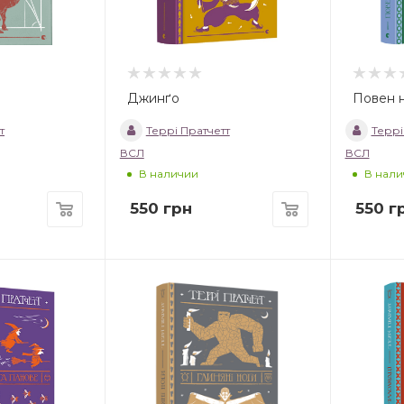
Джинґо
Повен 
т
Террі Пратчетт
Террі
ВСЛ
ВСЛ
В наличии
В нали
550
грн
550
г