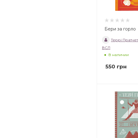
Бери за горло
Террі Пратчет
ВСЛ
В наличии
550
грн