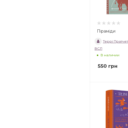
Піраміди
Террі Пратчет
ВСЛ
В наличии
550
грн