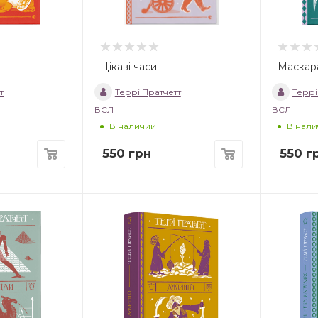
Цікаві часи
Маскар
т
Террі Пратчетт
Террі
ВСЛ
ВСЛ
В наличии
В нали
550
грн
550
г