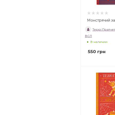
Монстрячий за
Террі Пратчет
ВСЛ
В наличии
550
грн