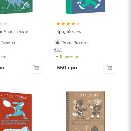
неба капелюх
Крадій часу
 Пратчетт
Террі Пратчетт
ВСЛ
чии
В наличии
рн
550
грн