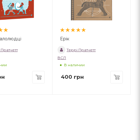
малолюдці
Ерік
 Пратчетт
Террі Пратчетт
ВСЛ
чии
В наличии
рн
400
грн