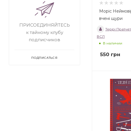
Моріс Неймові
вчені щури
ПРИСОЕДИНЯЙТЕСЬ
Террі Пратчет
к тайному клубу
ВСЛ
подписчиков
В наличии
550
грн
ПОДПИСАТЬСЯ