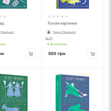
ад
Рухомі картинки
 Пратчетт
Террі Пратчетт
ВСЛ
чии
В наличии
рн
550
грн