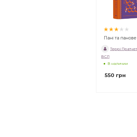
Пані та панове
Террі Пратчет
ВСЛ
В наличии
550
грн