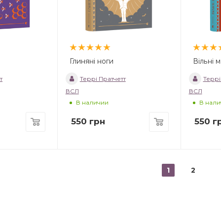
Глиняні ноги
Вільні 
т
Террі Пратчетт
Террі
ВСЛ
ВСЛ
В наличии
В нали
550
грн
550
г
1
2