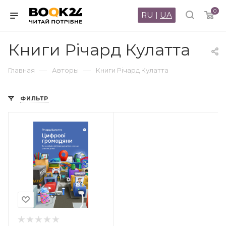
0
RU
|
UA
Книги Річард Кулатта
—
—
Главная
Авторы
Книги Річард Кулатта
ФИЛЬТР