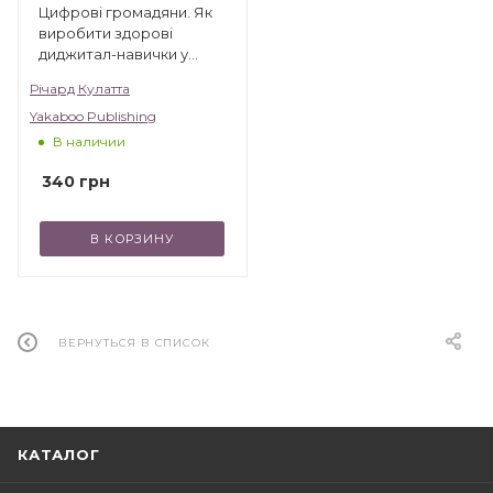
Цифрові громадяни. Як
виробити здорові
диджитал-навички у
ваших дітей
Річард Кулатта
Yakaboo Publishing
В наличии
340
грн
В КОРЗИНУ
ВЕРНУТЬСЯ В СПИСОК
КАТАЛОГ