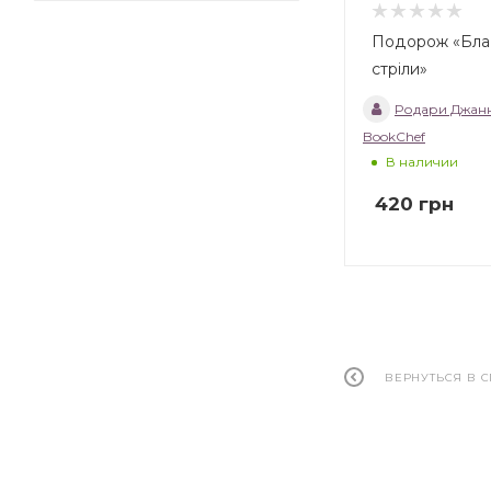
Подорож «Бла
стріли»
Родари Джан
BookChef
В наличии
420
грн
ВЕРНУТЬСЯ В 