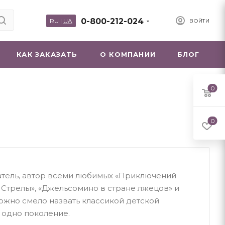
0-800-212-024
RU
|
UA
ВОЙТИ
КАК ЗАКАЗАТЬ
О КОМПАНИИ
БЛОГ
0
0
атель, автор всеми любимых «Приключений
Стрелы», «Джельсомино в стране лжецов» и
ожно смело назвать классикой детской
и одно поколение.