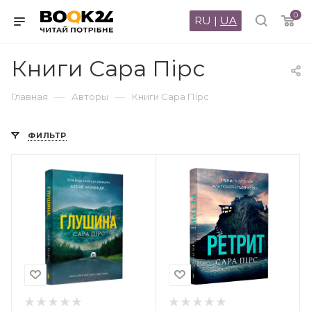
0
RU
|
UA
Книги Сара Пірс
—
—
Главная
Авторы
Книги Сара Пірс
ФИЛЬТР