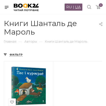
0
RU
|
UA
Книги Шанталь де
Мароль
—
—
Главная
Авторы
Книги Шанталь де Мароль
ФИЛЬТР