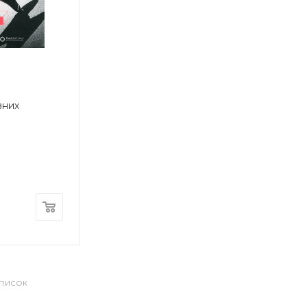
вних
СПИСОК