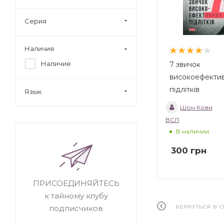
Серия
Наличие
Наличие
7 звичок
високоефекти
підлітків
Язык
Шон Кови
ВСЛ
В наличии
300
грн
ПРИСОЕДИНЯЙТЕСЬ
к тайному клубу
ВЕРНУТЬСЯ В 
подписчиков