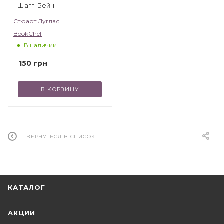
Шаґґі Бейн
Стюарт Дуґлас
BookChef
В наличии
150
грн
В КОРЗИНУ
ВЕРНУТЬСЯ В СПИСОК
КАТАЛОГ
АКЦИИ