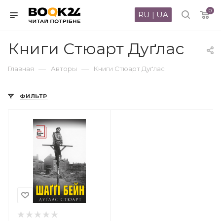
0
RU
|
UA
Книги Стюарт Дуґлас
—
—
Главная
Авторы
Книги Стюарт Дуґлас
ФИЛЬТР