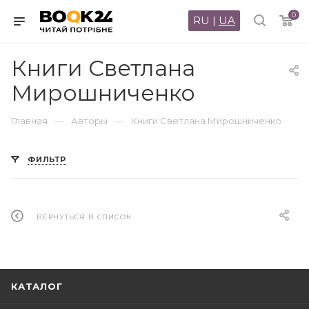
0
RU
|
UA
Книги Светлана
Мирошниченко
—
—
Главная
Авторы
Книги Светлана Мирошниченко
ФИЛЬТР
ВЕРНУТЬСЯ В СПИСОК
КАТАЛОГ