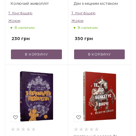
Колючий живопліт
Дім з міцним кістяком
Т. Кінгфішер
Т. Кінгфішер
Жорж
Жорж
В наличии
В наличии
230
грн
350
грн
В КОРЗИНУ
В КОРЗИНУ