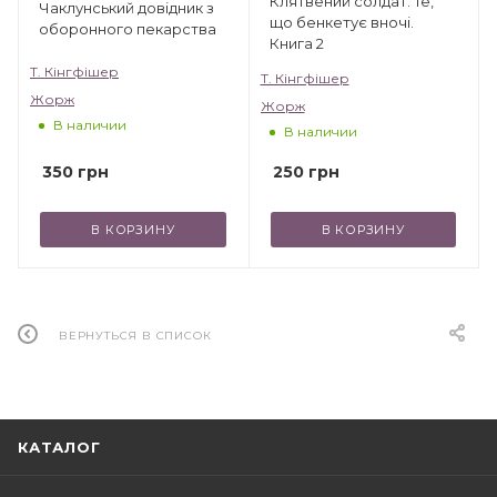
Клятвений солдат. Те,
Чаклунський довідник з
що бенкетує вночі.
оборонного пекарства
Книга 2
Т. Кінгфішер
Т. Кінгфішер
Жорж
Жорж
В наличии
В наличии
350
грн
250
грн
В КОРЗИНУ
В КОРЗИНУ
ВЕРНУТЬСЯ В СПИСОК
КАТАЛОГ