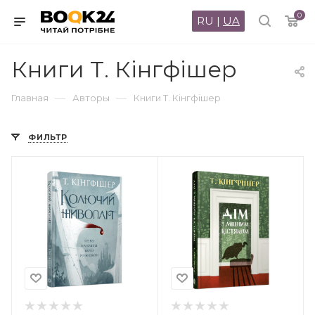
0
RU
|
UA
Книги Т. Кінгфішер
—
—
Главная
Авторы
Книги Т. Кінгфішер
ФИЛЬТР