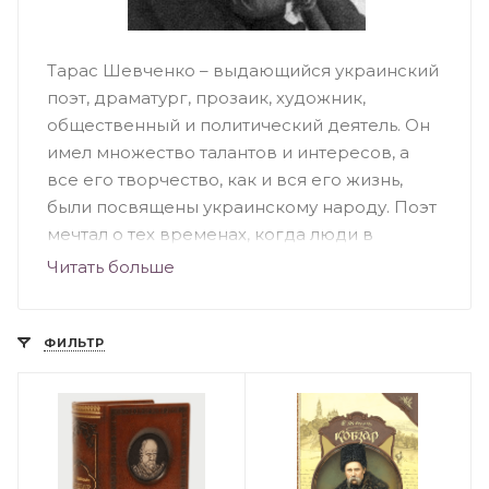
Тарас Шевченко – выдающийся украинский
поэт, драматург, прозаик, художник,
общественный и политический деятель. Он
имел множество талантов и интересов, а
все его творчество, как и вся его жизнь,
были посвящены украинскому народу. Поэт
мечтал о тех временах, когда люди в
Украине будут жить счастливо, будет
Читать больше
уважаться история, культура и язык, а также
когда страна станет независимым
суверенным государством. За годы своей
ФИЛЬТР
жизни он создал огромное количество
прозаических и поэтических произведений,
которые стали настоящим наследием
украинской литературы.