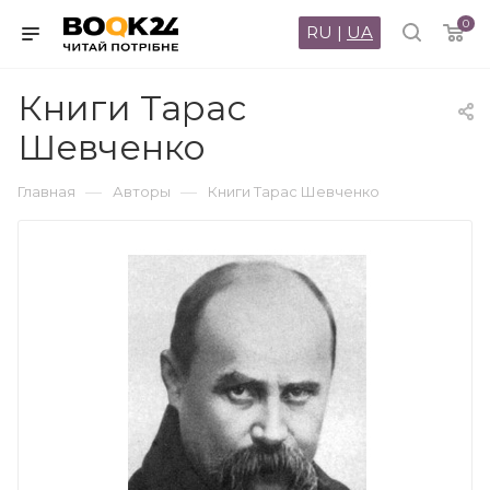
0
RU
|
UA
Книги Тарас
Шевченко
—
—
Главная
Авторы
Книги Тарас Шевченко