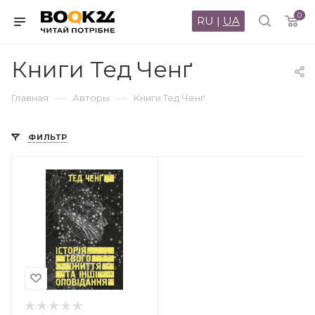
0
RU
|
UA
Книги Тед Ченґ
—
—
Главная
Авторы
Книги Тед Ченґ
ФИЛЬТР