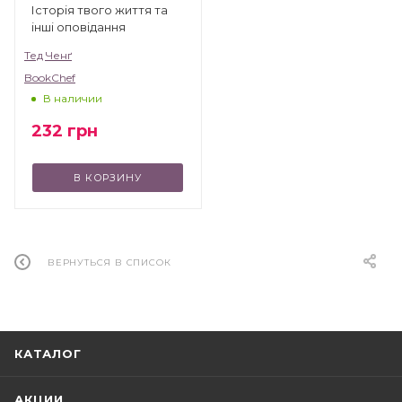
Історія твого життя та
інші оповідання
Тед Ченґ
BookChef
В наличии
232
грн
В КОРЗИНУ
ВЕРНУТЬСЯ В СПИСОК
КАТАЛОГ
АКЦИИ