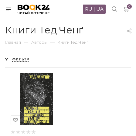
0
RU
|
UA
Книги Тед Ченґ
—
—
Главная
Авторы
Книги Тед Ченґ
ФИЛЬТР