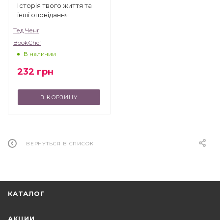
Історія твого життя та
інші оповідання
Тед Ченґ
BookChef
В наличии
232
грн
В КОРЗИНУ
ВЕРНУТЬСЯ В СПИСОК
КАТАЛОГ
АКЦИИ