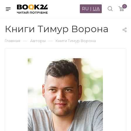
0
RU
|
UA
Книги Тимур Ворона
—
—
Главная
Авторы
Книги Тимур Ворона