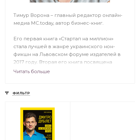
Тимур Ворона – главный редактор онлайн-
медиа MC.today, автор бизнес-книг.
Его первая книга «Стартап на миллион»
стала лучшей в жанре украинского нон-
фикшн на Львовском форуме издателей в
2017 году. Вторая его книга посвящена
бизнес-принципам сооснователя Fintech
Читать больше
Band и экс-министра Кабинета Министров
Дмитрий Дубилета.
ФИЛЬТР
Также Тимур выступил редактором книги
про инвестиции «Взаимодействие IT-
предпринимателя и венчурного инвестора.
Настольная книга основателя стартапа» и
бестселлера «Big Money. Принципы первых»,