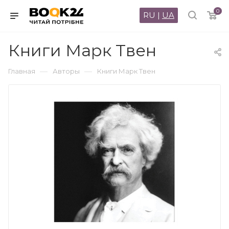
0
RU
|
UA
Книги Марк Твен
—
—
Главная
Авторы
Книги Марк Твен