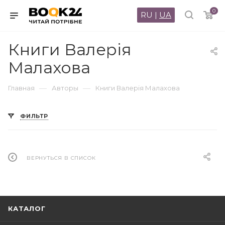
0
RU
|
UA
Книги Валерія
Малахова
—
—
Главная
Авторы
Книги Валерія Малахова
ФИЛЬТР
ВЕРНУТЬСЯ В СПИСОК
КАТАЛОГ