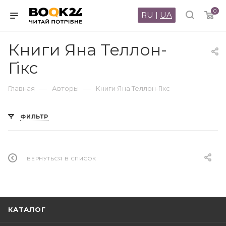
0
RU
|
UA
Книги Яна Теллон-
Гікс
—
—
Главная
Авторы
Книги Яна Теллон-Гікс
ФИЛЬТР
ВЕРНУТЬСЯ В СПИСОК
КАТАЛОГ