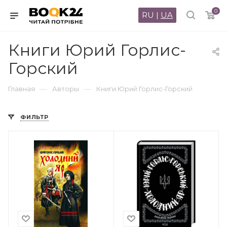
0
RU
|
UA
Книги Юрий Горлис-
Горский
—
—
Главная
Авторы
Книги Юрий Горлис-Горский
ФИЛЬТР