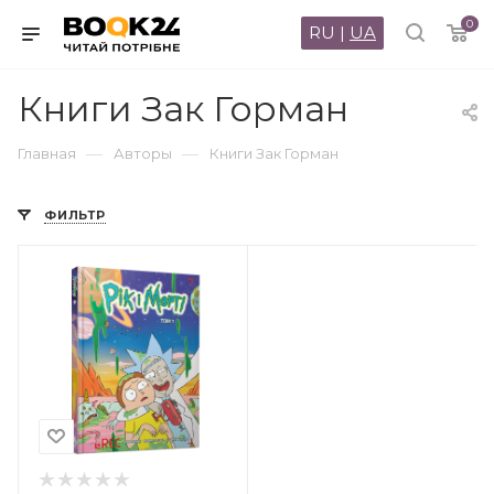
0
RU
|
UA
Книги Зак Горман
—
—
Главная
Авторы
Книги Зак Горман
ФИЛЬТР