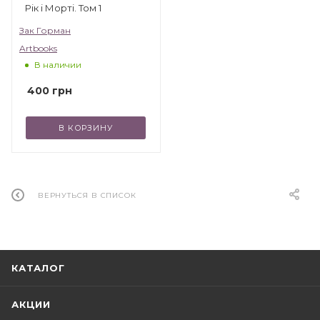
Рік і Морті. Том 1
Зак Горман
Artbooks
В наличии
400
грн
В КОРЗИНУ
ВЕРНУТЬСЯ В СПИСОК
КАТАЛОГ
АКЦИИ