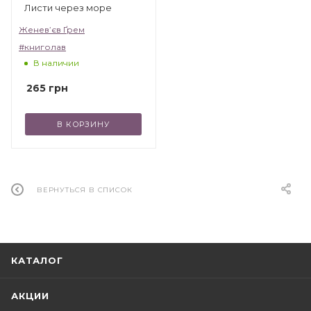
Листи через море
Женев’єв Ґрем
#книголав
В наличии
265
грн
В КОРЗИНУ
ВЕРНУТЬСЯ В СПИСОК
КАТАЛОГ
АКЦИИ