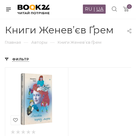
0
RU
|
UA
Книги Женев’єв Ґрем
—
—
Главная
Авторы
Книги Женев’єв Ґрем
ФИЛЬТР