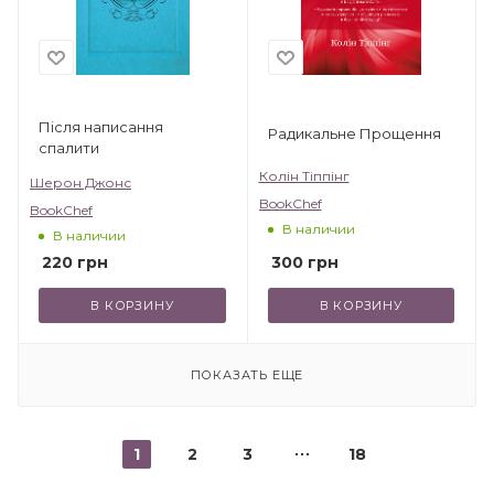
Після написання
Радикальне Прощення
спалити
Колін Тіппінг
Шерон Джонс
BookChef
BookChef
В наличии
В наличии
300
грн
220
грн
В КОРЗИНУ
В КОРЗИНУ
ПОКАЗАТЬ ЕЩЕ
1
2
3
18