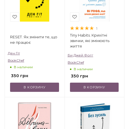
1
Tiny Habits. Крихітні
RESET. Як змінити те, що
звички, які змінюють
не працює
життя
Ден Гіт
Би Джей Фогг
BookChef
BookChef
В наличии
В наличии
350
грн
350
грн
В КОРЗИНУ
В КОРЗИНУ