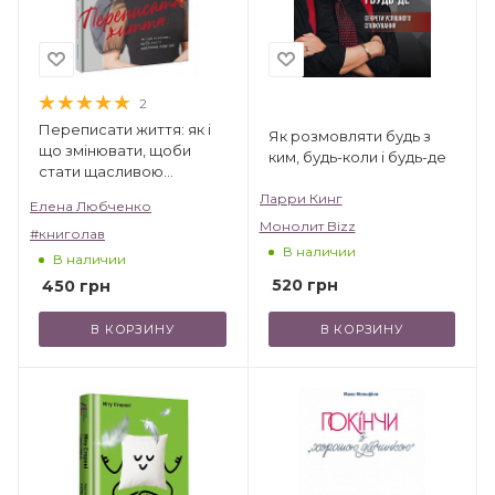
2
Переписати життя: як і
Як розмовляти будь з
що змінювати, щоби
ким, будь-коли і будь-де
стати щасливою
людиною
Ларри Кинг
Елена Любченко
Монолит Bizz
#книголав
В наличии
В наличии
520
грн
450
грн
В КОРЗИНУ
В КОРЗИНУ