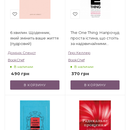
6 хвилин. Щоденник,
The One Thing. Напрочуд
який змінить ваше життя
проста істина, що стоїть
(пудровий)
за надзвичайними
результатами
Домінік Спенст
Ґері Келлер
BookChef
BookChef
В наличии
В наличии
490
грн
370
грн
В КОРЗИНУ
В КОРЗИНУ