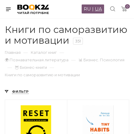
0
RU
|
UA
Книги по саморазвитию
и мотивации
351
—
—
Главная
Каталог книг
—
🌍 Познавательная литература
📊 Бизнес. Психология
—
—
🦉 Бизнес-книги
Книги по саморазвитию и мотивации
ФИЛЬТР