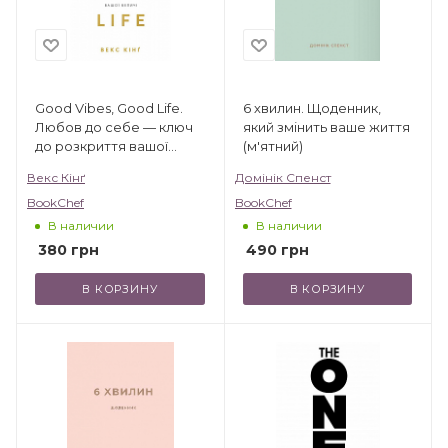
Good Vibes, Good Life.
6 хвилин. Щоденник,
Любов до себе — ключ
який змінить ваше життя
до розкриття вашої
(м'ятний)
величі
Векс Кінґ
Домінік Спенст
BookChef
BookChef
В наличии
В наличии
380
грн
490
грн
В КОРЗИНУ
В КОРЗИНУ