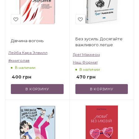
Без зусиль. Досягайте
Дівчина-вогонь
важливого легше
Лейба Кара Элвилл
Ґреґ Маккеон
#книголав
Наш Формат
В наличии
В наличии
400
грн
470
грн
В КОРЗИНУ
В КОРЗИНУ