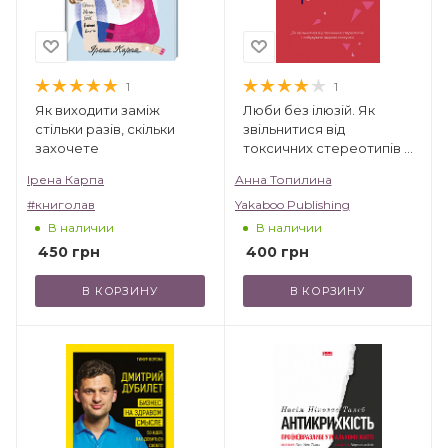
1
1
Як виходити заміж
Люби без ілюзій. Як
стільки разів, скільки
звільнитися від
захочете
токсичних стереотипів і
побудувати здорові
Ірена Карпа
Анна Топилина
стосунки
#книголав
Yakaboo Publishing
В наличии
В наличии
450
грн
400
грн
В КОРЗИНУ
В КОРЗИНУ