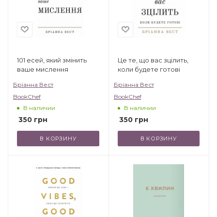
101 есей, який змінить
Це те, що вас зцілить,
ваше мислення
коли будете готові
Бріанна Вест
Бріанна Вест
BookChef
BookChef
В наличии
В наличии
350
грн
350
грн
В КОРЗИНУ
В КОРЗИНУ