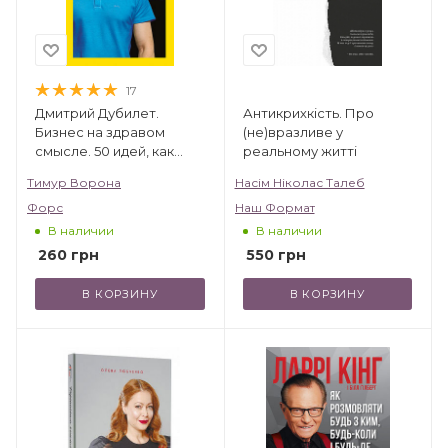
17
Дмитрий Дубилет.
Антикрихкість. Про
Бизнес на здравом
(не)вразливе у
смысле. 50 идей, как
реальному житті
добиться своего
Тимур Ворона
Насім Ніколас Талеб
Форс
Наш Формат
В наличии
В наличии
260
грн
550
грн
В КОРЗИНУ
В КОРЗИНУ