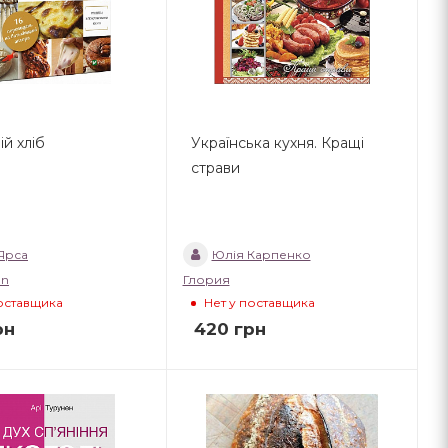
й хліб
Українська кухня. Кращі
страви
Ярса
Юлія Карпенко
an
Глория
поставщика
Нет у поставщика
рн
420
грн