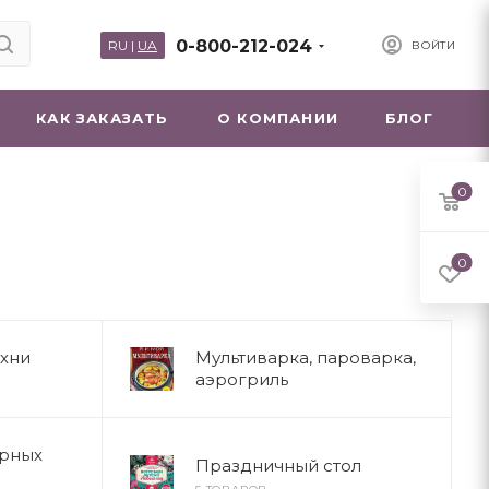
0-800-212-024
RU
|
UA
ВОЙТИ
КАК ЗАКАЗАТЬ
О КОМПАНИИ
БЛОГ
0
0
хни
Мультиварка, пароварка,
аэрогриль
арных
Праздничный стол