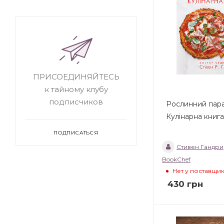
ПРИСОЕДИНЯЙТЕСЬ
к тайному клубу
подписчиков
Рослинний пар
Кулінарна книга
ПОДПИСАТЬСЯ
Стивен Гандри
BookChef
Нет у поставщи
430
грн