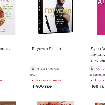
адокс.
Готуємо з Джеймі
Дух сп’я
звичаїв
алкогол
Джеймі Олівер
Арі Т
ВСЛ
Издательс
ка
Нет у поставщика
Нет у 
1 400
грн
168
гр