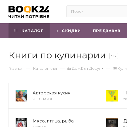
КАТАЛОГ
СКИДКИ
ПРЕДЗАКАЗ
Книги по кулинарии
93
—
—
—
Главная
Каталог книг
🏡 Дом.Быт.Досуг
🍽 Кул
Авторская кухня
Н
20 ТОВАРОВ
2
Мясо, птица, рыба
Д