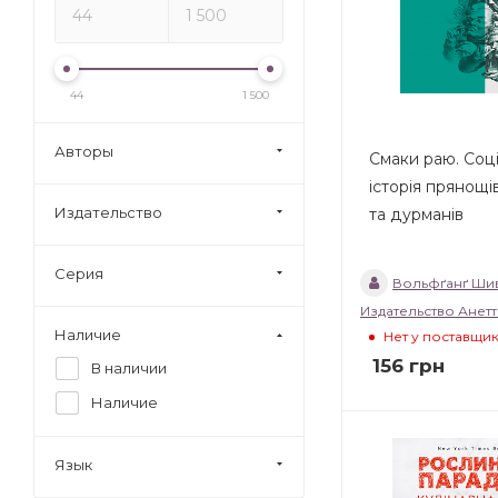
44
1 500
Авторы
Смаки раю. Соц
історія прянощі
Издательство
та дурманів
Серия
Вольфґанґ Ши
Издательство Анет
Наличие
Нет у поставщи
156
грн
В наличии
Наличие
Язык