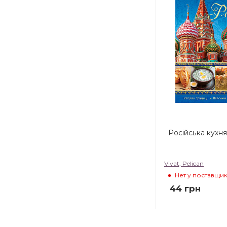
Росiйська кухня
Vivat, Pelican
Нет у поставщи
44
грн