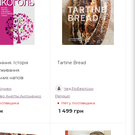
ніння. Історія
Tartine Bread
 уживання
ьних напоїв
урунен
Чед Робертсон
тво Анетты Антоненко
Penguin
поставщика
Нет у поставщика
н
1 499
грн