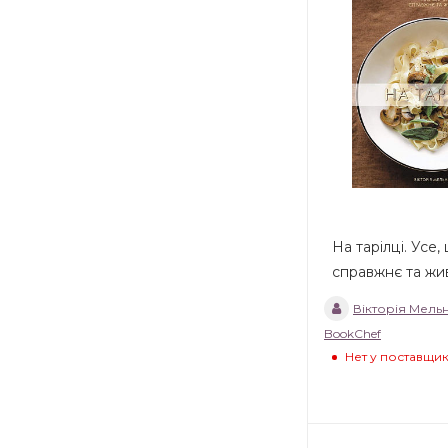
На тарілці. Усе, 
справжнє та жи
Вікторія Мель
BookChef
Нет у поставщи