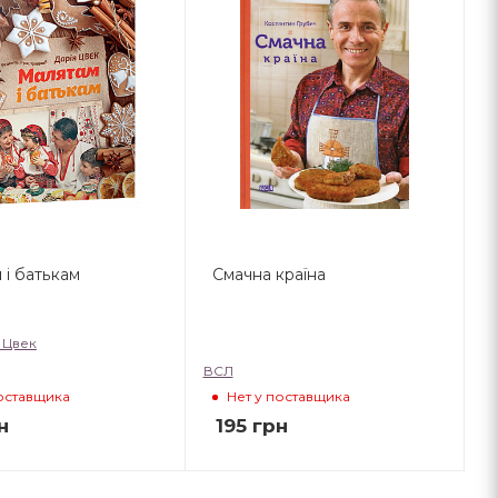
 і батькам
Смачна країна
 Цвек
ВСЛ
поставщика
Нет у поставщика
н
195
грн