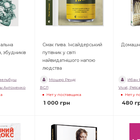
іальна
Смак пива. Інсайдерський
Домашні
в, збудників
путівник у світі
найвидатнішого напою
людства
вельбуш
Мошер Ренді
Ибан 
ты Антоненко
ВСЛ
Vivat, Pelic
ка
Нет у поставщика
Нет у 
1 000
грн
480
г