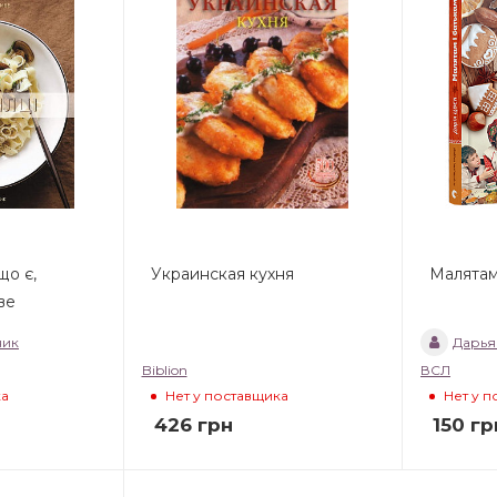
що є,
Украинская кухня
Малятам
ве
ник
Дарья
Biblion
ВСЛ
ка
Нет у поставщика
Нет у 
426
грн
150
гр