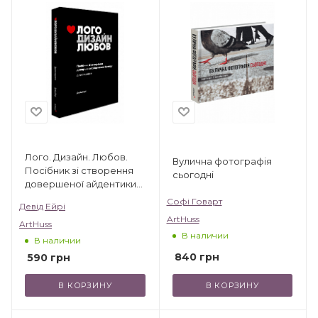
Лого. Дизайн. Любов.
Вулична фотографія
Посібник зі створення
сьогодні
довершеної айдентики
бренду
Софі Говарт
Девід Ейрі
ArtHuss
ArtHuss
В наличии
В наличии
840
грн
590
грн
В КОРЗИНУ
В КОРЗИНУ