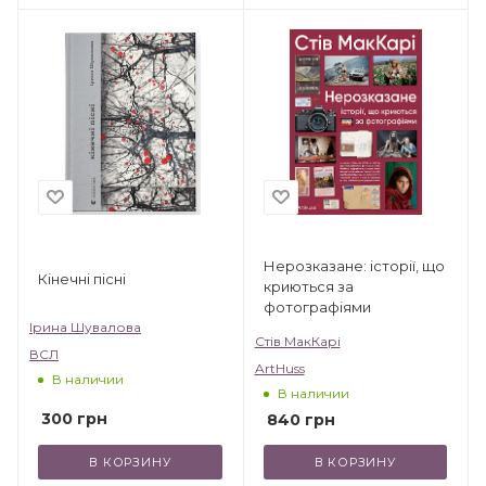
Нерозказане: історії, що
Кінечні пісні
криються за
фотографіями
Ірина Шувалова
Стів МакКарі
ВСЛ
ArtHuss
В наличии
В наличии
300
грн
840
грн
В КОРЗИНУ
В КОРЗИНУ