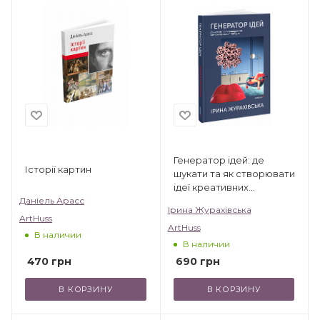
Генератор ідей: де
Історії картин
шукати та як створювати
ідеї креативних
інтер’єрів
Даніель Арасс
Ірина Журахівська
ArtHuss
ArtHuss
В наличии
В наличии
470
грн
690
грн
В КОРЗИНУ
В КОРЗИНУ