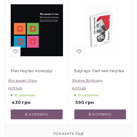
Мистецтво кольору
Баугауз. Світ мистецтва
Йоганнес Іттен
Френк Вітфорд
ArtHuss
ArtHuss
В наличии
В наличии
430
грн
590
грн
В КОРЗИНУ
В КОРЗИНУ
ПОКАЗАТЬ ЕЩЕ