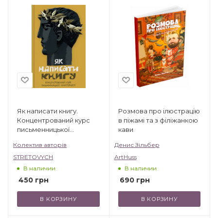
Як написати книгу.
Розмова про ілюстрацію
Концентрований курс
в піжамі та з філіжанкою
письменницької
кави
майстерності
Колектив авторів
Денис Зільбер
STRETOVYCH
ArtHuss
В наличии
В наличии
450
грн
690
грн
В КОРЗИНУ
В КОРЗИНУ