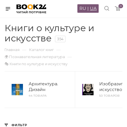
0
RU
|
UA
Книги о культуре и
искусстве
354
—
—
Главная
Каталог книг
—
🌍 Познавательная литература
🎭 Книги по культуре и искусству
Архитектура.
Изобразите
Дизайн
искусство
44 ТОВАРА
50 ТОВАРОВ
ФИЛЬТР