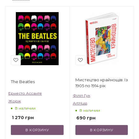
Мистецтво крайнощів: Із
The Beatles
1905 по 1914 рік
Ернесто Ассанте
Філіп Гук
Жорж
ArtHuss
В наличии
В наличии
1 270
грн
690
грн
В КОРЗИНУ
В КОРЗИНУ