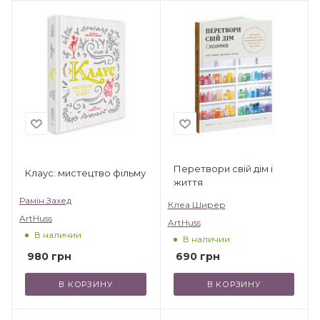
Перетвори свій дім і
Клаус: мистецтво фільму
життя
Рамін Захед
Клеа Ширер
ArtHuss
ArtHuss
В наличии
В наличии
980
грн
690
грн
В КОРЗИНУ
В КОРЗИНУ