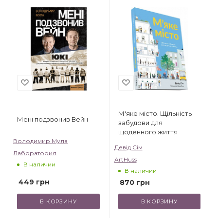
М'яке місто. Щільність
Мені подзвонив Вейн
забудови для
щоденного життя
Володимир Мула
Девід Сім
Лаборатория
ArtHuss
В наличии
В наличии
449
грн
870
грн
В КОРЗИНУ
В КОРЗИНУ