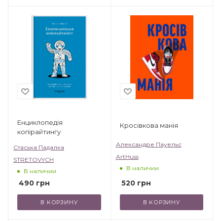
Енциклопедія
Кросівкова манія
копірайтингу
Александре Пауельс
Стаська Падалка
ArtHuss
STRETOVYCH
В наличии
В наличии
520
грн
490
грн
В КОРЗИНУ
В КОРЗИНУ