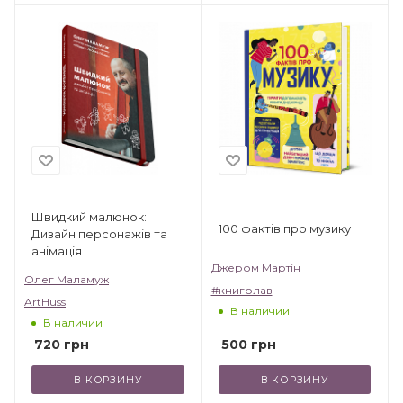
Швидкий малюнок:
100 фактів про музику
Дизайн персонажів та
анімація
Джером Мартін
Олег Маламуж
#книголав
ArtHuss
В наличии
В наличии
500
грн
720
грн
В КОРЗИНУ
В КОРЗИНУ