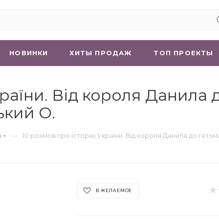
НОВИНКИ
ХИТЫ ПРОДАЖ
ТОП ПРОЕКТЫ
країни. Від короля Данила 
ький О.
—
а
10 розмов про історію України. Від короля Данила до геть
В ЖЕЛАЕМОЕ