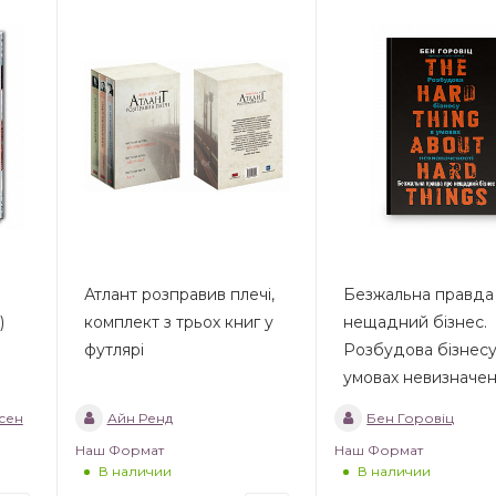
Атлант розправив плечі,
Безжальна правда
)
комплект з трьох книг у
нещадний бізнес.
футлярі
Розбудова бізнесу
умовах невизначен
сен
Айн Ренд
Бен Горовіц
Наш Формат
Наш Формат
В наличии
В наличии