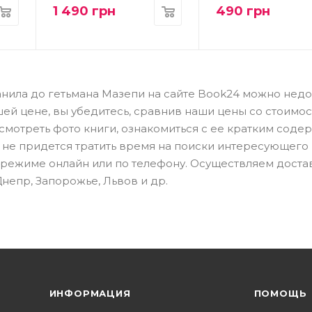
1 490
грн
490
грн
Данила до гетьмана Мазепи на сайте Book24 можно недор
ей цене, вы убедитесь, сравнив наши цены со стоимос
смотреть фото книги, ознакомиться с ее кратким сод
м не придется тратить время на поиски интересующего
в режиме онлайн или по телефону. Осуществляем доста
Днепр, Запорожье, Львов и др.
ИНФОРМАЦИЯ
ПОМОЩЬ