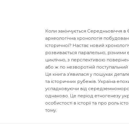
Коли закінчується Середньовіччя в Є
археологічна хронологія побудована 
історичної? Настає новий хронологі
розвивається паралельно, різними е
циклічно, з перспективою повернен
або ж по незворотній поступальний
Ця книга з’явилася у пошуках дета
та історичних рубежів. Україна епо
успадковуючи від середземноморсько
однаково. Це період етногенезу укр
особистості в історії та про роль іс
тому.