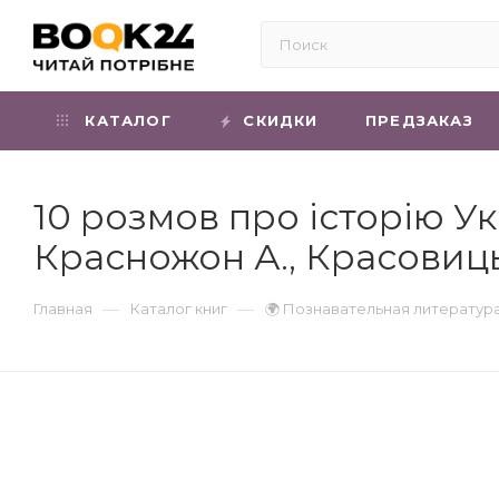
КАТАЛОГ
СКИДКИ
ПРЕДЗАКАЗ
10 розмов про історію У
Красножон А., Красовиц
—
—
Главная
Каталог книг
🌍 Познавательная литератур