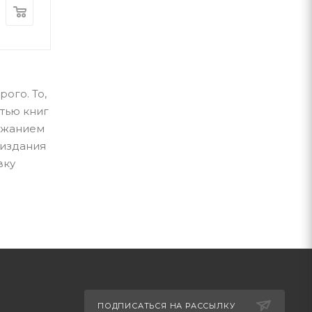
300
грн
400
грн
ого. То,
тью книг
ержанием
 издания
вку
ПОДПИСАТЬСЯ НА РАССЫЛКУ