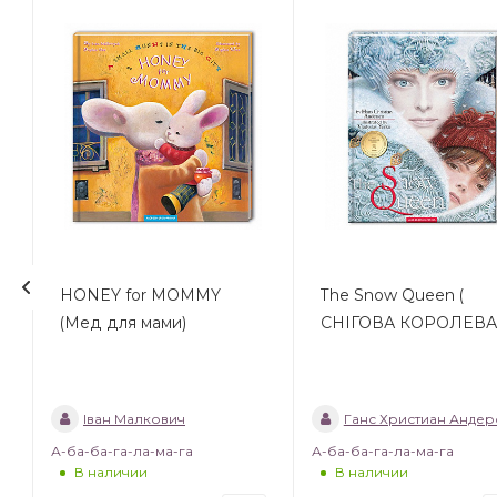
HONEY for MOMMY
The Snow Queen (
(Мед для мами)
CНІГОВА КОРОЛЕВА
Іван Малкович
Ганс Христиан Андер
А-ба-ба-га-ла-ма-га
А-ба-ба-га-ла-ма-га
В наличии
В наличии