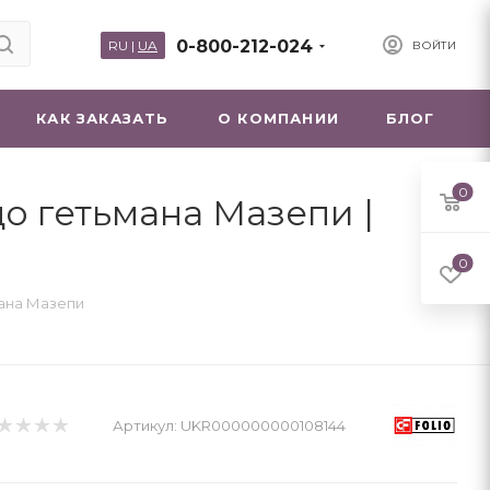
0-800-212-024
RU
|
UA
ВОЙТИ
КАК ЗАКАЗАТЬ
О КОМПАНИИ
БЛОГ
0
до гетьмана Мазепи |
0
мана Мазепи
Артикул:
UKR000000000108144