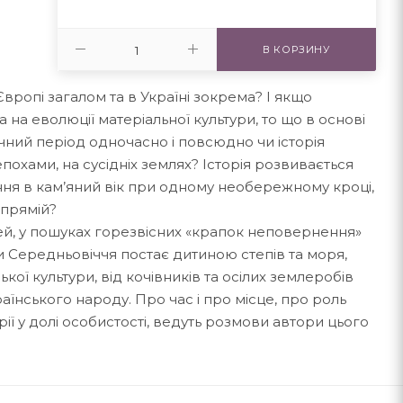
В КОРЗИНУ
вропі загалом та в Україні зокрема? І якщо
на еволюції матеріальної культури, то що в основі
чний період одночасно і повсюдно чи історія
похами, на сусідніх землях? Історія розвивається
ня в кам’яний вік при одному необережному кроці,
 прямій?
лей, у пошуках горезвісних «крапок неповернення»
хи Середньовіччя постає дитиною степів та моря,
ї культури, від кочівників та осілих землеробів
аїнського народу. Про час і про місце, про роль
торії у долі особистості, ведуть розмови автори цього