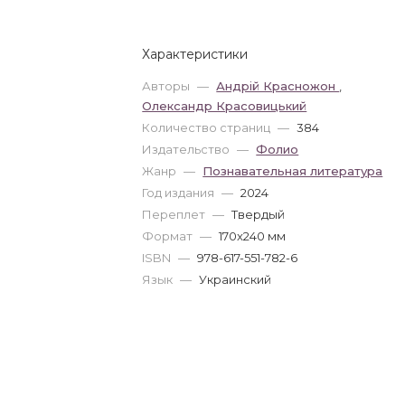
Характеристики
Авторы
—
Андрій Красножон
,
Олександр Красовицький
Количество страниц
—
384
Издательство
—
Фолио
Жанр
—
Познавательная литература
Год издания
—
2024
Переплет
—
Твердый
Формат
—
170x240 мм
ISBN
—
978-617-551-782-6
Язык
—
Украинский