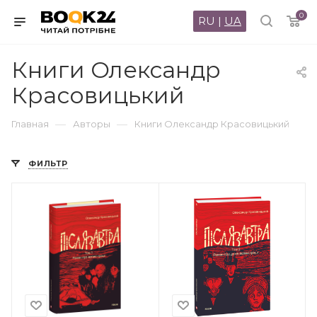
0
RU
|
UA
Книги Олександр
Красовицький
—
—
Главная
Авторы
Книги Олександр Красовицький
ФИЛЬТР