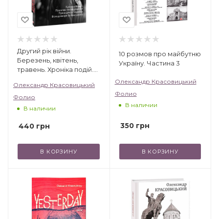
Другий рік війни.
10 розмов про майбутню
Березень, квітень,
Україну. Частина 3
травень. Хроніка подій.
Промови та звернення
Олександр Красовицький
Олександр Красовицький
Президента України
Фолио
Фолио
В наличии
В наличии
350
грн
440
грн
В КОРЗИНУ
В КОРЗИНУ