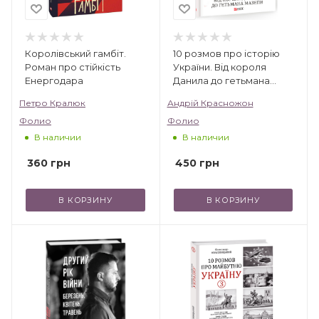
Королівський гамбіт.
10 розмов про історію
Роман про стійкість
України. Від короля
Енергодара
Данила до гетьмана
Мазепи
Петро Кралюк
Андрій Красножон
Фолио
Фолио
В наличии
В наличии
360
грн
450
грн
В КОРЗИНУ
В КОРЗИНУ