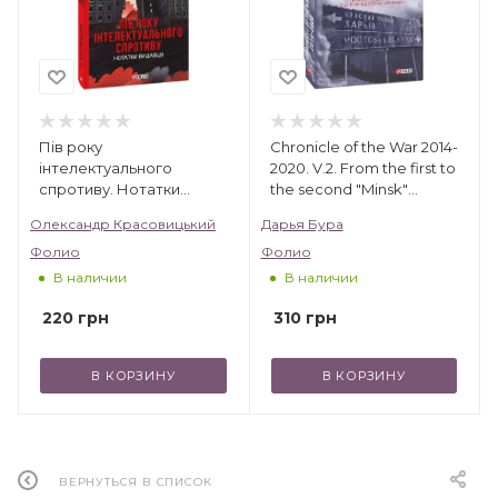
Пів року
Chronicle of the War 2014-
інтелектуального
2020. V.2. From the first to
спротиву. Нотатки
the second "Minsk"
видавця
(Хроніка війни. 2014-2020.
Олександр Красовицький
Дарья Бура
Том 2)
Фолио
Фолио
В наличии
В наличии
220
грн
310
грн
В КОРЗИНУ
В КОРЗИНУ
ВЕРНУТЬСЯ В СПИСОК