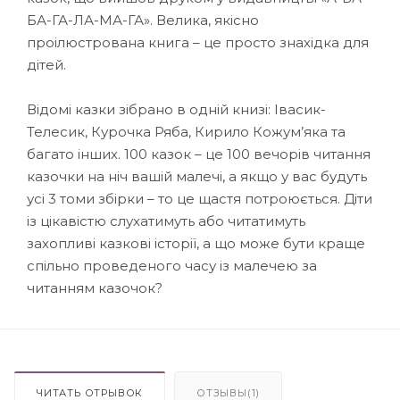
БА-ГА-ЛА-МА-ГА». Велика, якісно
проілюстрована книга – це просто знахідка для
дітей.
Відомі казки зібрано в одній книзі: Івасик-
Телесик, Курочка Ряба, Кирило Кожум’яка та
багато інших. 100 казок – це 100 вечорів читання
казочки на ніч вашій малечі, а якщо у вас будуть
усі 3 томи збірки – то це щастя потроюється. Діти
із цікавістю слухатимуть або читатимуть
захопливі казкові історії, а що може бути краще
спільно проведеного часу із малечею за
читанням казочок?
ЧИТАТЬ ОТРЫВОК
ОТЗЫВЫ(1)