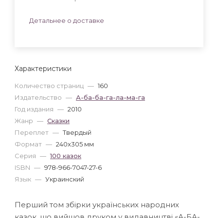
Детальнее о доставке
Характеристики
Количество страниц
—
160
Издательство
—
А-ба-ба-га-ла-ма-га
Год издания
—
2010
Жанр
—
Сказки
Переплет
—
Твердый
Формат
—
240x305 мм
Серия
—
100 казок
ISBN
—
978-966-7047-27-6
Язык
—
Украинский
Перший том збірки українських народних
казок, що вийшов друком у видавництві «А-БА-