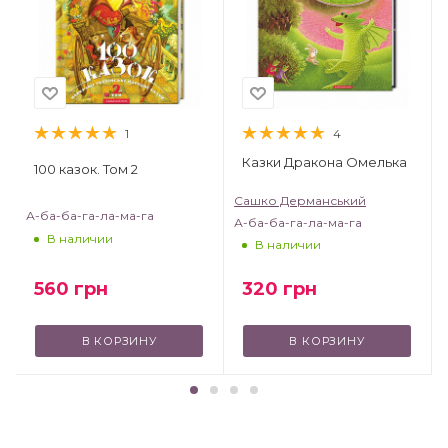
1
4
Казки Дракона Омелька
100 казок. Том 2
Сашко Дерманський
А-ба-ба-га-ла-ма-га
А-ба-ба-га-ла-ма-га
В наличии
В наличии
320
грн
560
грн
В КОРЗИНУ
В КОРЗИНУ