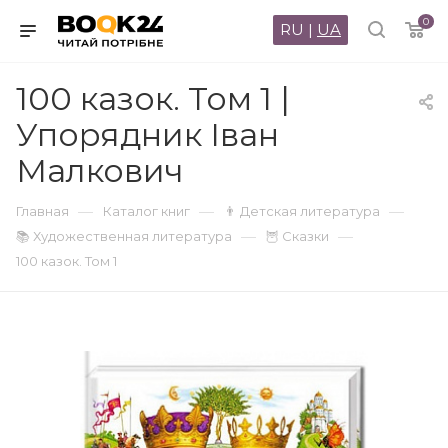
0
RU
|
UA
100 казок. Том 1 |
Упорядник Іван
Малкович
—
—
—
Главная
Каталог книг
👨 Детская литература
—
—
📚 Художественная литература
🦉 Сказки
100 казок. Том 1