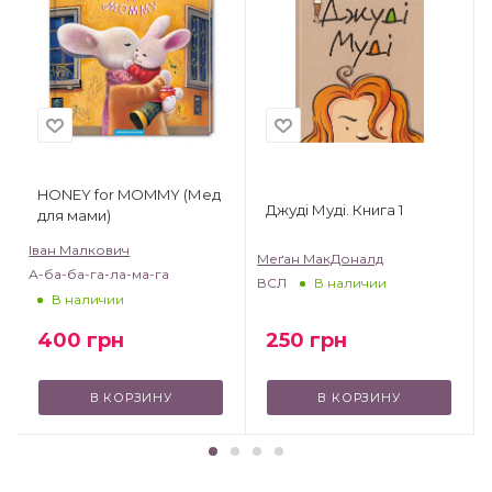
HONEY for MOMMY (Мед
Джуді Муді. Книга 1
для мами)
Іван Малкович
Меґан МакДоналд
А-ба-ба-га-ла-ма-га
ВСЛ
В наличии
В наличии
250
грн
400
грн
В КОРЗИНУ
В КОРЗИНУ