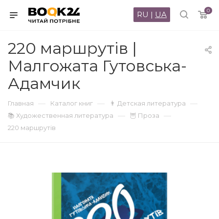
0
RU
|
UA
220 маршрутів |
Малгожата Гутовська-
Адамчик
—
—
—
Главная
Каталог книг
👨 Детская литература
—
—
📚 Художественная литература
🦉 Проза
220 маршрутів