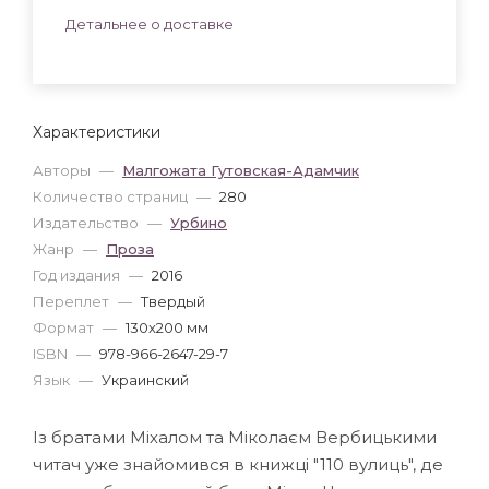
Детальнее о доставке
Характеристики
Авторы
—
Малгожата Гутовская-Адамчик
Количество страниц
—
280
Издательство
—
Урбино
Жанр
—
Проза
Год издания
—
2016
Переплет
—
Твердый
Формат
—
130x200 мм
ISBN
—
978-966-2647-29-7
Язык
—
Украинский
Із братами Міхалом та Міколаєм Вербицькими
читач уже знайомився в книжці "110 вулиць", де