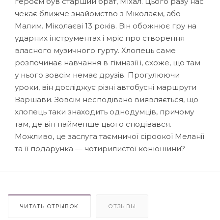
героєм був старший брат, Міхал. Цього разу нас
чекає ближче знайомство з Міколаєм, або
Малим. Міколаєві 13 років. Він обожнює гру на
ударних інструментах і мріє про створення
власного музичного гурту. Хлопець саме
розпочинає навчання в гімназії і, схоже, що там
у нього зовсім немає друзів. Прогулюючи
уроки, він досліджує різні автобусні маршрути
Варшави. Зовсім несподівано виявляється, що
хлопець таки знаходить однодумців, причому
там, де він найменше цього сподівався.
Можливо, це заслуга таємничої сіроокої Меланії
та її подарунка ― чотирилистої конюшини?
ЧИТАТЬ ОТРЫВОК
ОТЗЫВЫ