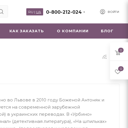
0-800-212-024
RU
|
UA
ВОЙТИ
КАК ЗАКАЗАТЬ
О КОМПАНИИ
БЛОГ
0
0
но во Львове в 2010 году Боженой Антоняк и
уется на современной зарубежной
ой) в украинских переводах. В «Урбино»
нал» (детективная литература), «На шпильках»