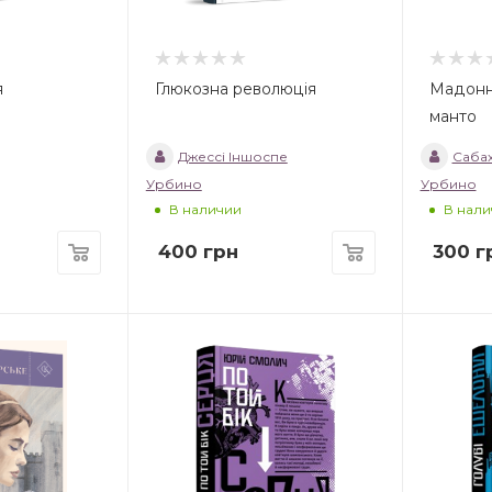
я
Глюкозна революція
Мадонн
манто
Джессі Іншоспе
Сабах
Урбино
Урбино
В наличии
В нали
400
грн
300
г