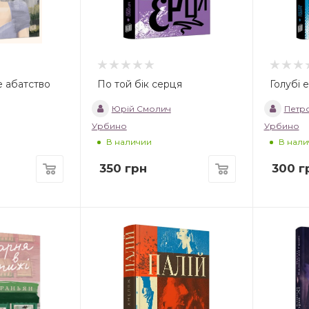
 абатство
По той бік серця
Голубі 
Юрій Смолич
Петр
Урбино
Урбино
В наличии
В нали
350
грн
300
г