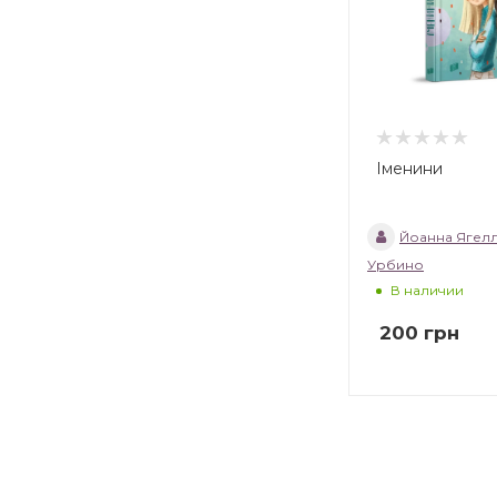
Іменини
Йоанна Ягел
Урбино
В наличии
200
грн