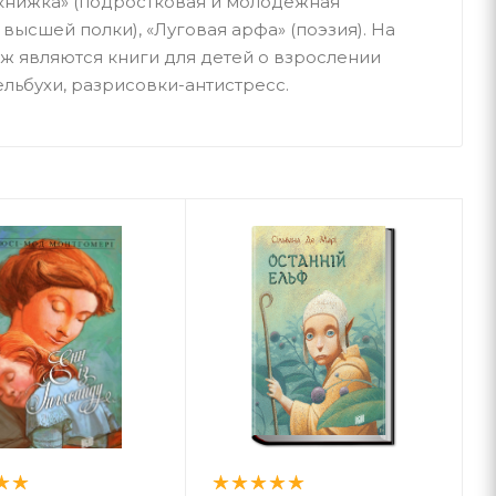
 книжка» (подростковая и молодежная
 высшей полки), «Луговая арфа» (поэзия). На
 являются книги для детей о взрослении
ельбухи, разрисовки-антистресс.