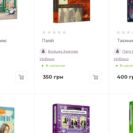
ижі
Палій
Таємни
Войцех Хмеляж
Патті
Урбино
Урбино
В наличии
В нали
350
грн
400
г