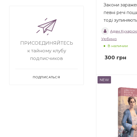
Закони зараже
певні речі пош
тоді зупиняют
Адам Кухарск
Урбино
ПРИСОЕДИНЯЙТЕСЬ
В наличии
к тайному клубу
300
грн
подписчиков
ПОДПИСАТЬСЯ
NEW