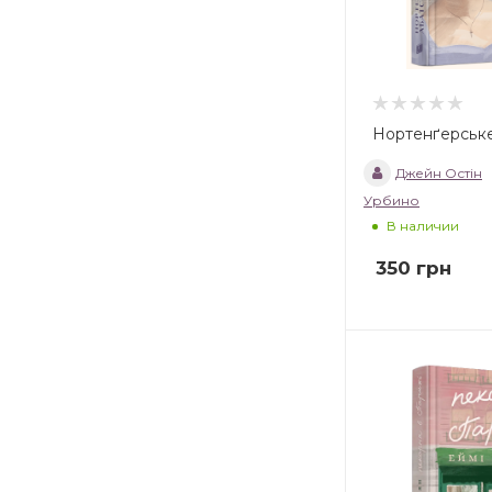
Нортенґерське
Джейн Остін
Урбино
В наличии
350
грн