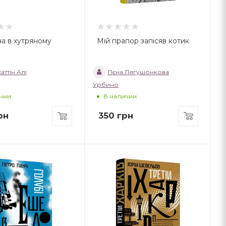
а в хутряному
Мій прапор запісяв котик
аттін Алі
Лєна Лягушонкова
Урбино
чии
В наличии
рн
350
грн