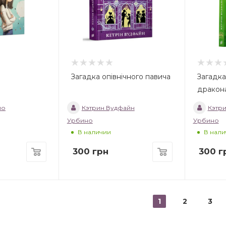
Загадка опівнічного павича
Загадка
дракон
ло
Кэтрин Вудфайн
Кэтр
Урбино
Урбино
В наличии
В нали
300
грн
300
г
1
2
3