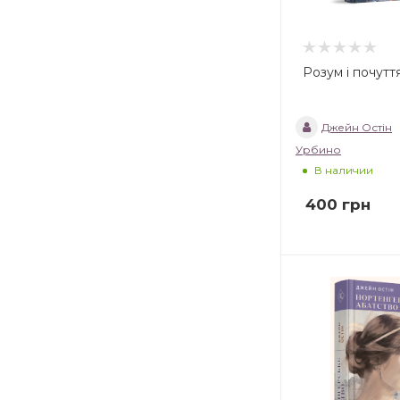
Розум і почутт
Джейн Остін
Урбино
В наличии
400
грн