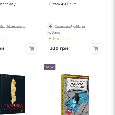
Інглсайду
Останній Ельф
 Мод Монгомері
Сильвана Де Мари
Урбино
чии
В наличии
рн
320
грн
NEW