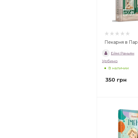
Пекарня в Пар
Еймі Раньян
Урбино
В наличии
350
грн