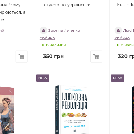
ння. Чому
Готуємо по-українськи
Енн із 
ирюються, а
ься
ий
Зоряна Ивченко
Люсі
Урбино
Урбино
В наличии
В нали
350
грн
320
г
NEW
NEW