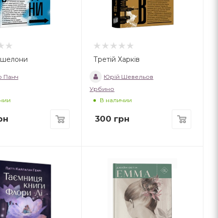
ешелони
Третій Харків
о Панч
Юрій Шевельов
Урбино
чии
В наличии
рн
300
грн