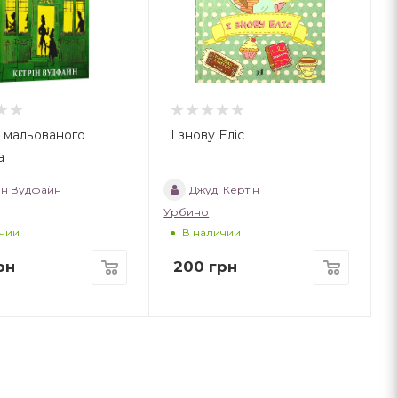
 мальованого
І знову Еліс
а
ин Вудфайн
Джуді Кертін
Урбино
чии
В наличии
рн
200
грн