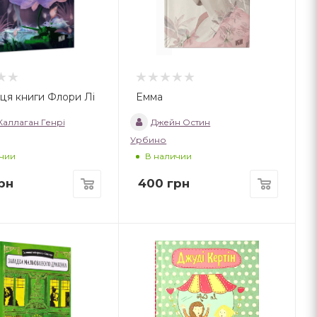
ця книги Флори Лі
Емма
 Каллаган Генрі
Джейн Остин
Урбино
чии
В наличии
рн
400
грн