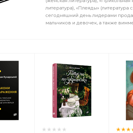
(женская литература), «Прикольная
литература), «Плеяды» (литература с
сегодняшний день лидерами продаж
мальчиков и девочек, а также вимм