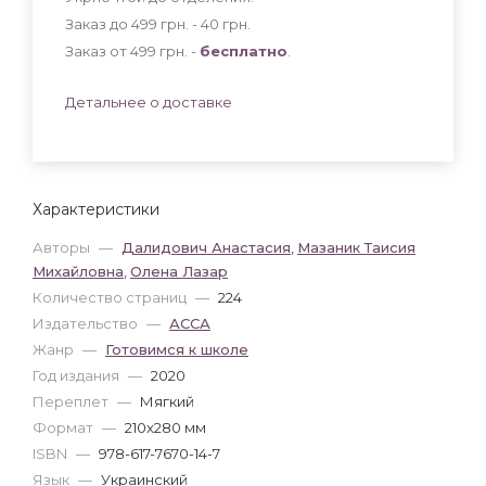
Заказ до 499 грн. - 40
грн
.
Заказ от 499 грн. -
бесплатно
.
Детальнее о доставке
Характеристики
Авторы
—
Далидович Анастасия
,
Мазаник Таисия
Михайловна
,
Олена Лазар
Количество страниц
—
224
Издательство
—
АССА
Жанр
—
Готовимся к школе
Год издания
—
2020
Переплет
—
Мягкий
Формат
—
210x280 мм
ISBN
—
978-617-7670-14-7
Язык
—
Украинский