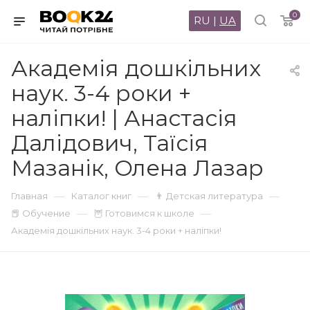
0
RU
|
UA
Академія дошкільних
наук. 3-4 роки +
наліпки! | Анастасія
Далідович, Таїсія
Мазанік, Олена Лазар
—
—
—
Главная
Каталог книг
👨 Детская литература
—
—
📕 Обучение
🦉 Готовимся к школе
Академія дошкільних наук. 3-4 роки + наліпки!