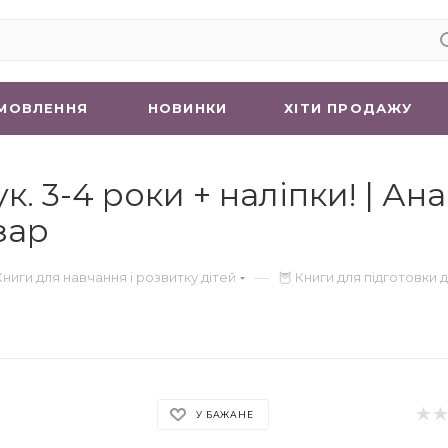
МОВЛЕННЯ
НОВИНКИ
ХIТИ ПРОДАЖУ
. 3-4 роки + наліпки! | Ан
зар
—
Книги для навчання і розвитку дітей
🦉 Книги для підготовки 
У БАЖАНЕ