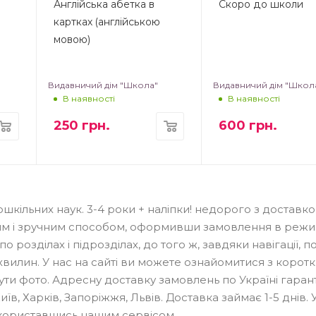
Англійська абетка в
Скоро до школи
картках (англійською
мовою)
Видавничий дім "Школа"
Видавничий дім "Школ
В наявності
В наявності
250
грн.
600
грн.
шкільних наук. 3-4 роки + наліпки! недорого з доставко
им і зручним способом, оформивши замовлення в режи
о розділах і підрозділах, до того ж, завдяки навігації, 
хвилин. У нас на сайті ви можете ознайомитися з корот
нути фото. Адресну доставку замовлень по Україні гаран
в, Харків, Запоріжжя, Львів. Доставка займає 1-5 днів. 
скориставшись нашим сервісом.