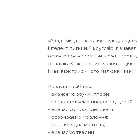
«Академія дошкільних наук для діт
інтелект дитини, її кругозір, пізнав
орієнтовані на реальні можливості д
розділів. Кожен з них включає цик
і навичок трирічного малюка, і закі
Розділи посібника:
- вивчаємо звуки і літери;
- запам'ятовуємо цифри від 1 до 10;
- вивчаємо протилежності;
- розвиваємо мовлення;
- прописи для малюків;
- вивчаємо тварин;