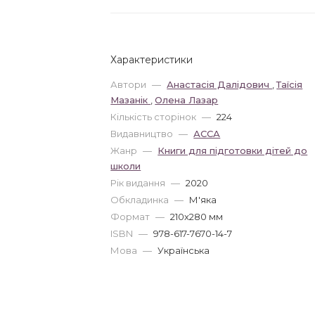
Характеристики
Автори
—
Анастасія Далідович
,
Таїсія
Мазанік
,
Олена Лазар
Кількість сторінок
—
224
Видавництво
—
АССА
Жанр
—
Книги для підготовки дітей до
школи
Рік видання
—
2020
Обкладинка
—
М'яка
Формат
—
210x280 мм
ISBN
—
978-617-7670-14-7
Мова
—
Українська