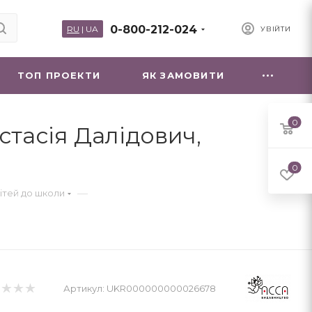
0-800-212-024
RU
|
UA
УВІЙТИ
ТОП ПРОЕКТИ
ЯК ЗАМОВИТИ
0
астасія Далідович,
0
—
дітей до школи
Артикул:
UKR000000000026678