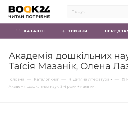
КАТАЛОГ
ЗНИЖКИ
ПЕРЕДЗА
Академія дошкільних наук
Таїсія Мазанік, Олена Ла
—
—
—
Головна
Каталог книг
👨 Дитяча література
📕 
Академія дошкільних наук. 3-4 роки + наліпки!