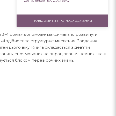
Детальніше про доставку
ПОВІДОМИТИ ПРО НАДХОДЖЕННЯ
ей 3-4 років» допоможе максимально розвинути
альні здібності та структурне мислення. Завдання
ітей цього віку. Книга складається з дев'яти
л занять, спрямованих на опрацювання певних знань
нчується блоком перевірочних знань.