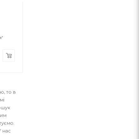
Від 1 до 10. Набір карток
Абетка "Читайк
(українською м
а"
Видавничий дім "Школа"
Видавничий дім "Ш
В наявності
В наявності
250
грн.
250
грн.
ю, то в
мі
пошук
ким
туємо.
У нас