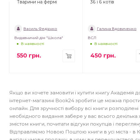
Тварини на фермі
36 і 6 котів
Василь Федієнко
Галина Вдовиченко
Видавничий дім "Школа"
ВСЛ
В наявності
В наявності
550
грн.
450
грн.
Якщо ви хочете замовити і купити книгу Академія до
інтернет-магазині Book24 зробити це можна прост
онлайн. Для зручності вибору всі книги розподілені п
необхідного видання забере у вас всього декілька 
змістом книги, почитати відгуки покупців і перегля
Відправляємо Новою Поштою книги в усі міста - в Киї
вигідні умови продажу, в чому ви переконаєтеся, 