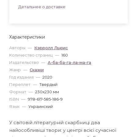
Детальнее о доставке
Характеристики
Авторы
—
Кэрролл Льюис
Количество страниц
—
160
Издательство
—
А-ба-ба-га-ла-ма-га
Жанр
—
Сказки
Год издания
—
2020
Переплет
—
Твердый
Формат
—
230x230 мм
ISBN
—
978-617-585-186-9
Язык
—
Украинский
У світовій літературній скарбниці два
найособливіші твори: у центрі всієї сучасної