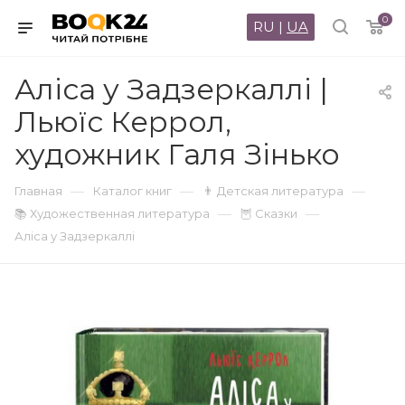
0
RU
|
UA
Аліса у Задзеркаллі |
Льюїс Керрол,
художник Галя Зінько
—
—
—
Главная
Каталог книг
👨 Детская литература
—
—
📚 Художественная литература
🦉 Сказки
Аліса у Задзеркаллі