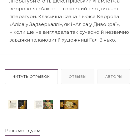
літератури стоїть шекспірівський «Гамлет», а
керролова «Аліса» — головний твір дитячої
літератури. Класична казка Льюїса Керрола
«Аліса у Задзеркаллі», як і «Аліса у Дивокраї»,
ніколи ще не виглядала так сучасно й незвично
завдяки талановитій художниці Галі Зінько.
ЧИТАТЬ ОТРЫВОК
ОТЗЫВЫ
АВТОРЫ
Рекомендуем