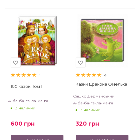
1
4
Казки Дракона Омелька
100 казок. Том 1
Сашко Дерманський
А-ба-ба-га-ла-ма-га
А-ба-ба-га-ла-ма-га
В наличии
В наличии
320
грн
600
грн