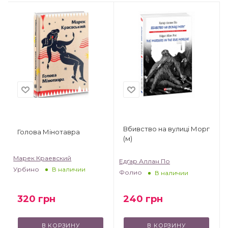
Вбивство на вулиці Морг
Голова Мінотавра
(м)
Марек Краевский
Едґар Аллан По
Урбино
В наличии
Фолио
В наличии
320
грн
240
грн
В КОРЗИНУ
В КОРЗИНУ