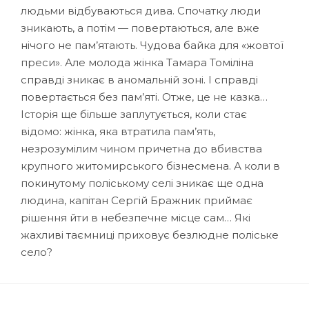
людьми відбуваються дива. Спочатку люди
зникають, а потім — повертаються, але вже
нічого не пам’ятають. Чудова байка для «жовтої
преси». Але молода жінка Тамара Томіліна
справді зникає в аномальній зоні. І справді
повертається без пам’яті. Отже, це не казка…
Історія ще більше заплутується, коли стає
відомо: жінка, яка втратила пам’ять,
незрозумілим чином причетна до вбивства
крупного житомирського бізнесмена. А коли в
покинутому поліському селі зникає ще одна
людина, капітан Сергій Бражник приймає
рішення йти в небезпечне місце сам… Які
жахливі таємниці приховує безлюдне поліське
село?