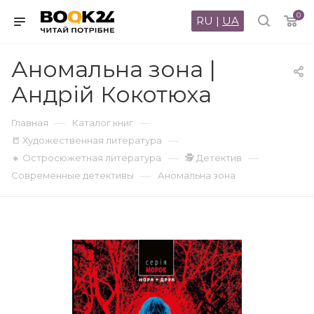
0
RU
|
UA
Аномальна зона |
Андрій Кокотюха
—
—
Главная
Каталог книг
—
📒 Художественная литература
—
—
🔸 Остросюжетная литература
🕵 Детектив
—
Современные детективы
Аномальна зона