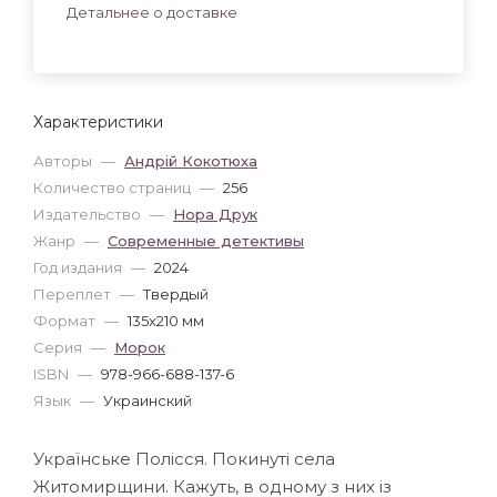
Детальнее о доставке
Характеристики
Авторы
—
Андрій Кокотюха
Количество страниц
—
256
Издательство
—
Нора Друк
Жанр
—
Современные детективы
Год издания
—
2024
Переплет
—
Твердый
Формат
—
135x210 мм
Серия
—
Морок
ISBN
—
978-966-688-137-6
Язык
—
Украинский
Українське Полісся. Покинуті села
Житомирщини. Кажуть, в одному з них із