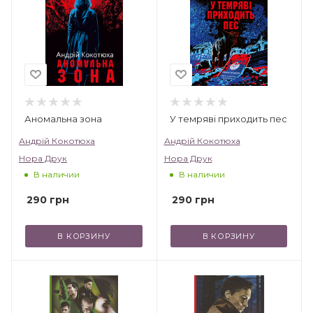
2012 году Андрей Кокотюха стал «Золотым
писателем Украины».
Аномальна зона
У темряві приходить пес
Андрій Кокотюха
Андрій Кокотюха
Нора Друк
Нора Друк
В наличии
В наличии
290
грн
290
грн
В КОРЗИНУ
В КОРЗИНУ