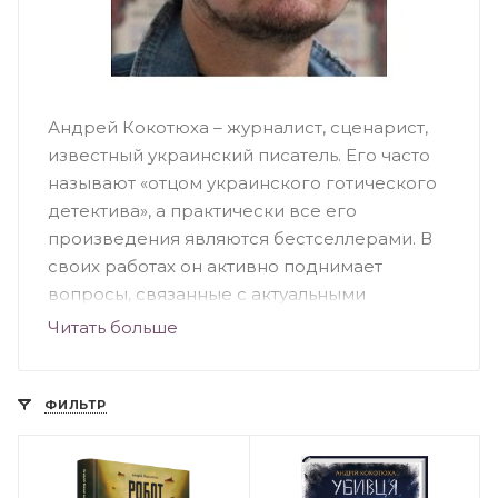
Андрей Кокотюха – журналист, сценарист,
известный украинский писатель. Его часто
называют «отцом украинского готического
детектива», а практически все его
произведения являются бестселлерами. В
своих работах он активно поднимает
вопросы, связанные с актуальными
социальными и общественными
Читать больше
проблемами нашей страны. И именно
благодаря тому, что в своих работах
Кокотюха смешивает фольклор и мистику,
ФИЛЬТР
его работы и пользуются такой
популярностью среди читателей.