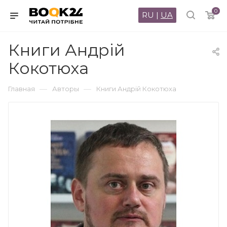
0
RU
|
UA
Книги Андрій
Кокотюха
—
—
Главная
Авторы
Книги Андрій Кокотюха