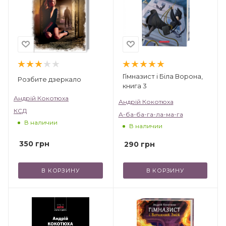
Гімназист і Біла Ворона,
Розбите дзеркало
книга 3
Андрій Кокотюха
Андрій Кокотюха
КСД
А-ба-ба-га-ла-ма-га
В наличии
В наличии
350
грн
290
грн
В КОРЗИНУ
В КОРЗИНУ