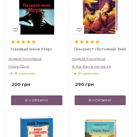
Називай мене Мері…
Гімназист і Вогняний Змій
Андрій Кокотюха
Андрій Кокотюха
Нора Друк
А-ба-ба-га-ла-ма-га
В наличии
В наличии
200
грн
290
грн
В КОРЗИНУ
В КОРЗИНУ