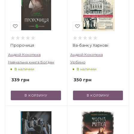
Пророчиця
Ва-банк у Харкові
Андрій Кокотюха
Андрій Кокотюха
Навчальна книга Богдан
Урбино
В наличии
В наличии
339
грн
350
грн
В КОРЗИНУ
В КОРЗИНУ