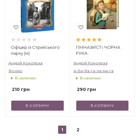
Офіцер із Стрийського
ГІМНАЗИСТ і ЧОРНА
парку (м)
РУКА.
Андрій Кокотюха
Андрій Кокотюха
Фолио
А-ба-ба-га-ла-ма-га
В наличии
В наличии
210
грн
290
грн
В КОРЗИНУ
В КОРЗИНУ
1
2