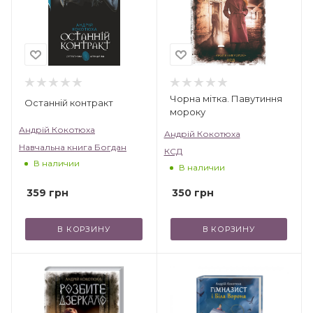
Чорна мітка. Павутиння
Останній контракт
мороку
Андрій Кокотюха
Андрій Кокотюха
Навчальна книга Богдан
КСД
В наличии
В наличии
359
грн
350
грн
В КОРЗИНУ
В КОРЗИНУ