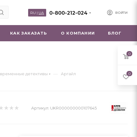
0-800-212-024
RU
|
UA
ВОЙТИ
КАК ЗАКАЗАТЬ
О КОМПАНИИ
БЛОГ
0
—
временные детективы
Аргайл
0
Артикул:
UKR000000000107645