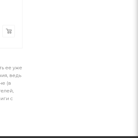
Рей Бредбері
Олексій Волк
Навчальна книга Богдан
Навчальна книга Б
В наличии
В наличии
719
грн
319
грн
ть ее уже
ия, ведь
не (в
телей,
иги с