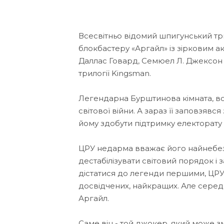
Всесвітньо відомий шпигунський тр
блокбастеру «Аргайл» із зірковим а
Даллас Говард, Семюел Л. Джексон 
трилогії Kingsman.
Легендарна Бурштинова кімната, вос
світової війни. А зараз її заповзяв
йому здобути підтримку електорату 
ЦРУ недарма вважає його найнебез
дестабілізувати світовий порядок і
дістатися до легенди першими, ЦРУ
досвідчених, найкращих. Але серед 
Аргайл.
Саме він - той джокер, який може з