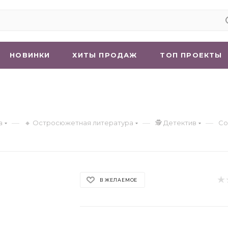
НОВИНКИ
ХИТЫ ПРОДАЖ
ТОП ПРОЕКТЫ
—
—
—
а
🔸 Остросюжетная литература
🕵 Детектив
Со
В ЖЕЛАЕМОЕ