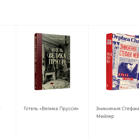
є
Готель «Велика Пруссія»
Зникнення Стефан
Мейлер