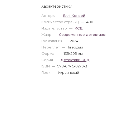
Характеристики
Авторы
—
Еллі Конвей
Количество страниц
—
400
Издательство
—
КСД
Жанр
—
Современные детективы
Год издания
—
2024
Переплет
—
Твердый
Формат
—
135x205 мм
Серия
—
Детективи КСД
ISBN
—
978-617-15-0270-3
Язык
—
Украинский