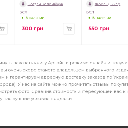
Богдан Коломійчук
Жоель Діккер
ВСЛ
ВСЛ
В наличии
В наличии
300
грн
550
грн
нуты заказать книгу Аргайл в режиме онлайн и получи
 вы очень скоро станете владельцем выбранного издан
м и гарантируем адресную доставку заказов по Украи
орода). У нас на сайте можно прочитать отзывы покупа
мотреть фото. Сравнив стоимость интересующей вас кн
 у нас лучшие условия продажи.