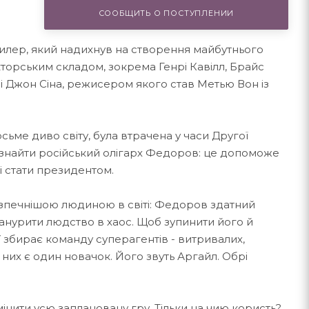
СООБЩИТЬ О ПОСТУПЛЕНИИ
илер, який надихнув на створення майбутнього
кторським складом, зокрема Генрі Кавілл, Брайс
і Джон Сіна, режисером якого став Метью Вон із
ьме диво світу, була втрачена у часи Другої
ся знайти російський олігарх Федоров: це допоможе
і стати президентом.
печнішою людиною в світі: Федоров здатний
 занурити людство в хаос. Щоб зупинити його й
 збирає команду суперагентів - витривалих,
них є один новачок. Його звуть Аргайл. Обрі
мінити усю заплановану гру. Тільки на чию користь?