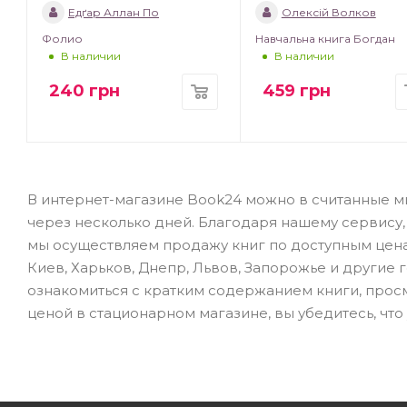
Едґар Аллан По
Олексій Волков
Фолио
Навчальна книга Богдан
В наличии
В наличии
240
грн
459
грн
В интернет-магазине Book24 можно в считанные ми
через несколько дней. Благодаря нашему сервису,
мы осуществляем продажу книг по доступным цена
Киев, Харьков, Днепр, Львов, Запорожье и другие г
ознакомиться с кратким содержанием книги, прос
ценой в стационарном магазине, вы убедитесь, что