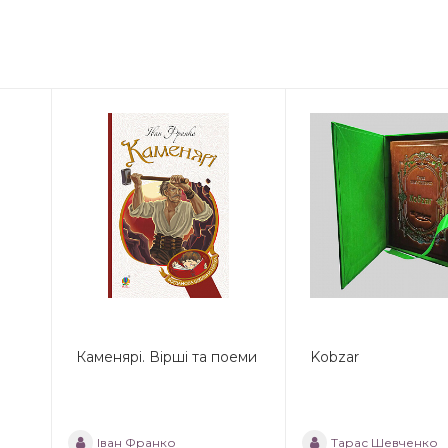
Каменярі. Вірші та поеми
Kobzar
Іван Франко
Тарас Шевченко