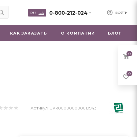
0-800-212-024
RU
|
UA
ВОЙТИ
КАК ЗАКАЗАТЬ
О КОМПАНИИ
БЛОГ
0
0
Артикул:
UKR000000000019943