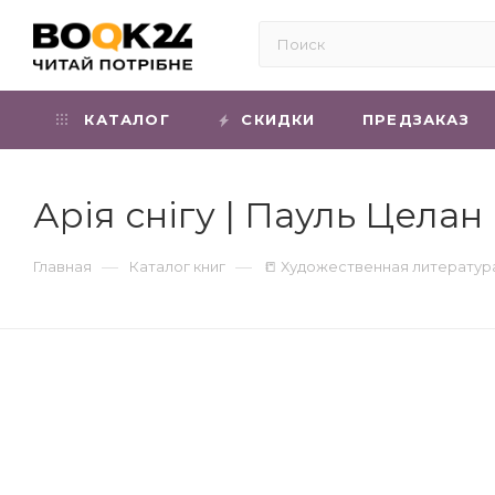
КАТАЛОГ
СКИДКИ
ПРЕДЗАКАЗ
Арія снігу | Пауль Целан
—
—
Главная
Каталог книг
📒 Художественная литератур