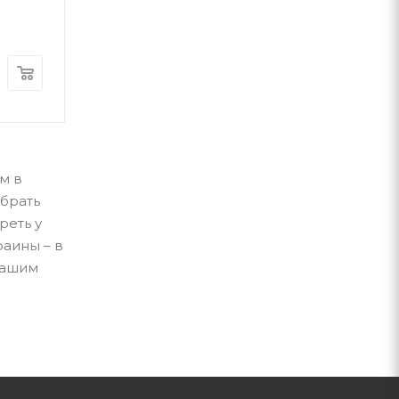
А-ба-ба-га-ла-ма-га
А-ба-ба-га-ла-ма-г
В наличии
В наличии
500
грн
380
грн
м в
брать
реть у
раины – в
нашим