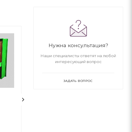
Нужна консультация?
Наши специалисты ответят на любой
интересующий вопрос
ЗАДАТЬ ВОПРОС
РОМЕО і ДЖУЛЬЄТТА.
Задивляюсь у тв
Вільям Шекспір
Василь Симон