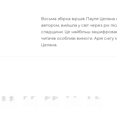
Восьма збірка віршів Пауля Целана 
автором, вийшла у світ через рік післ
спадщини. Це найбільш зашифрована
читачів особливі вимоги. Арія сні
Целана.