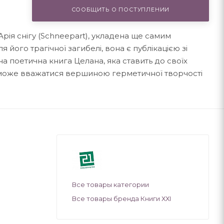
СООБЩИТЬ О ПОСТУПЛЕНИИ
Арія снігу (Schneepart), укладена ще самим
я його трагічної загибелі, вона є публікацією зі
 поетична книга Целана, яка ставить до своїх
гу може вважатися вершиною герметичної творчості
Все товары категории
Все товары бренда Книги ХХІ