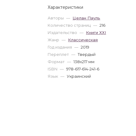
Характеристики
Авторы
—
Целан Пауль
Количество страниц
—
216
Издательство
—
Книги ХХІ
Жанр
—
Классическая
Год издания
—
2019
Переплет
—
Твердый
Формат
—
138x217 мм
ISBN
—
978-617-614-241-6
Язык
—
Украинский