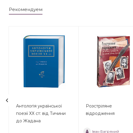
Рекомендуем
Антологія української
Розстріляне
поезії ХХ ст: від Тичини
відродження
до Жадана
Іван Багряний