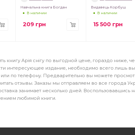
Навчальна книга Богдан
Видавець Корбуш
В наличии
В наличии
209
грн
15 500
грн
ь книгу Арія снігу по выгодной цене, гораздо ниже, че
сти интересующее издание, необходимо всего лишь вы
н или по телефону. Предварительно вы можете просмот
читать отзывы. Заказы мы отправляем во все города Ук
Доставка занимает несколько дней. Воспользовавшись 
тением любимой книги.