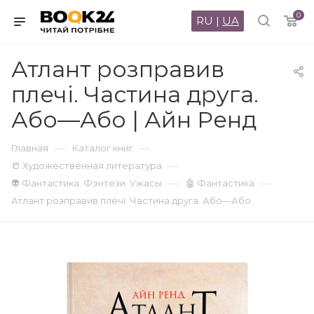
0
RU
|
UA
Атлант розправив
плечі. Частина друга.
Або—Або | Айн Ренд
—
—
Главная
Каталог книг
—
📒 Художественная литература
—
—
👽 Фантастика. Фэнтези. Ужасы
🤖 Фантастика
Атлант розправив плечі. Частина друга. Або—Або