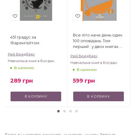
Все літо наче день один.
451 градус за
100 оповідань. Том
Фаренгейтом
перший : у двох книгах.
Книга 2
Рей Бредбері
Рей Бредбері
Навчальна книга Богдан
Навчальна книга Богдан
В наличии
В наличии
289
грн
599
грн
В КОРЗИНУ
В КОРЗИНУ
Если вы хотите заказать и купить книгу Атлант