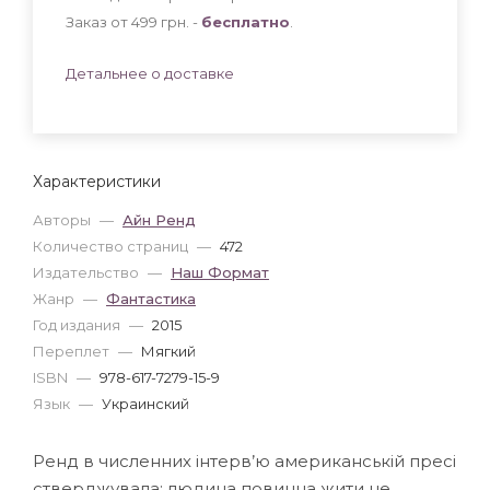
Заказ от 499 грн. -
бесплатно
.
Детальнее о доставке
Характеристики
Авторы
—
Айн Ренд
Количество страниц
—
472
Издательство
—
Наш Формат
Жанр
—
Фантастика
Год издания
—
2015
Переплет
—
Мягкий
ISBN
—
978-617-7279-15-9
Язык
—
Украинский
Ренд в численних інтерв’ю американській пресі
стверджувала: людина повинна жити не