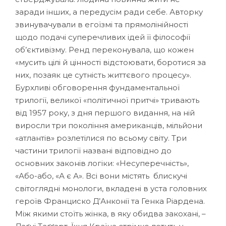
заради інших, а передусім ради себе. Авторку
звинувачували в егоїзмі та прямолінійності
щодо подачі суперечливих ідей її філософії
об’єктивізму. Ренд переконувала, що кожен
«мусить цілі й цінності відстоювати, боротися за
них, позаяк це сутність життєвого процесу».
Бурхливі обговорення фундаментальної
трилогії, великої «політичної притчі» тривають
від 1957 року, з дня першого видання, на ній
виросли три покоління американців, мільйони
«атлантів» розлетілися по всьому світу. Три
частини трилогії названі відповідно до
основних законів логіки: «Несуперечність»,
«Або-або, «А є А». Всі вони містять блискучі
світоглядні монологи, вкладені в уста головних
героїв Франциско Д’Анконії та Генка Ріардена.
Між якими стоїть жінка, в яку обидва закохані, –