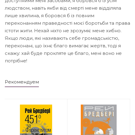
доступними мені засобами, я боровся б із усім
людством, навіть якби від смерті мене відділяла
лише хвилина, я боровся б із повним
переконанням праведності моєї боротьби та права
істоти жити. Нехай ніхто не зрозуміє мене хибно.
Якщо люди, які називають себе громадськістю,
переконані, що їхнє благо вимагає жертв, тоді я
скажу: хай буде прокляте це благо, мені воно не
потрібне!
Рекомендуем