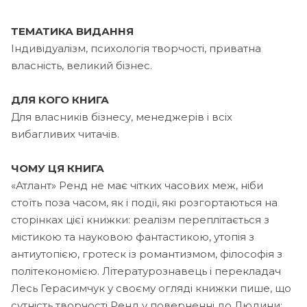
ТЕМАТИКА ВИДАННЯ
Індивідуалізм, психологія творчості, приватна
власність, великий бізнес.
ДЛЯ КОГО КНИГА
Для власників бізнесу, менеджерів і всіх
вибагливих читачів.
ЧОМУ ЦЯ КНИГА
«Атлант» Ренд не має чітких часових меж, ніби
стоїть поза часом, як і події, які розгортаються на
сторінках цієї книжки: реалізм переплітається з
містикою та науковою фантастикою, утопія з
антиутопією, гротеск із романтизмом, філософія з
політекономією. Літературознавець і перекладач
Лесь Герасимчук у своєму огляді книжки пише, що
сутність творчості Ренд у поверненні до Людини;