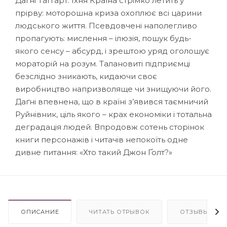
Даґні Таґґарт. Їхня Країна стрімко летить у
прірву: моторошна криза охоплює всі царини
людського життя. Псевдовчені наполегливо
пропагують: мислення – ілюзія, пошук будь-
якого сенсу – абсурд, і зрештою уряд оголошує
мораторій на розум. Талановиті підприємці
безслідно зникають, кидаючи своє
виробництво напризволяще чи знищуючи його.
Даґні впевнена, що в країні з’явився таємничий
Руйнівник, ціль якого – крах економіки і тотальна
деградація людей. Впродовж сотень сторінок
книги персонажів і читачів непокоїть одне
дивне питання: «Хто такий Джон Ґолт?»
ОПИСАНИЕ
ЧИТАТЬ ОТРЫВОК
ОТЗЫВЫ