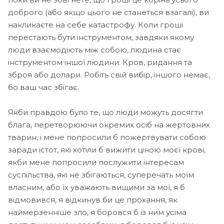
доброго (або якщо цього не станеться взагалі), ви
накликаєте на себе катастрофу. Коли гроші
перестають бути інструментом, завдяки якому
люди взаємодіють між собою, людина стає
інструментом іншої людини. Кров, ридання та
зброя або долари. Робіть свій вибір, іншого немає,
бо ваш час збігає.
Якби правдою було те, що люди можуть досягти
блага, перетворюючи окремих осіб на жертовних
тварин, і мене попросили б пожертвувати собою
заради істот, які хотіли б вижити ціною моєї крові,
якби мене попросили послужити інтересам
суспільства, які не збігаються, суперечать моїм
власним, або їх уважають вищими за мої, я б
відмовився, я відкинув би це прохання, як
наймерзенніше зло, я боровся б із ним усіма