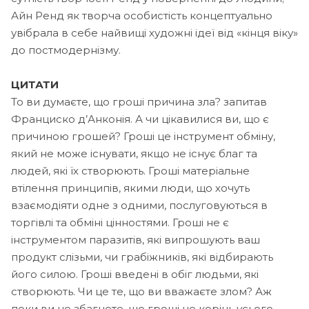
Айн Ренд як творча особистість концептуально
увібрала в себе найвищі художні ідеї від «кінця віку»
до постмодернізму.
ЦИТАТИ
То ви думаєте, що гроші причина зла? запитав
Франциско д’Анконія. А чи цікавилися ви, що є
причиною грошей? Гроші це інструмент обміну,
який не може існувати, якщо не існує благ та
людей, які їх створюють. Гроші матеріальне
втілення принципів, якими люди, що хочуть
взаємодіяти одне з одними, послуговуються в
торгівлі та обміні цінностями. Гроші не є
інструментом паразитів, які випрошують ваш
продукт слізьми, чи грабіжників, які відбирають
його силою. Гроші введені в обіг людьми, які
створюють. Чи це те, що ви вважаєте злом? Аж
поки ви не збагнете, що гроші це корінь усього