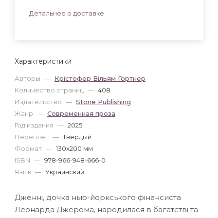
Детальнее о доставке
Характеристики
Авторы
—
Крістофер Вільям Гортнер
Количество страниц
—
408
Издательство
—
Stone Publishing
Жанр
—
Современная проза
Год издания
—
2025
Переплет
—
Твердый
Формат
—
130x200 мм
ISBN
—
978-966-948-666-0
Язык
—
Украинский
Дженні, дочка нью-йоркського фінансиста
Леонарда Джерома, народилася в багатстві та