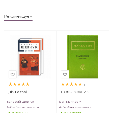
Рекомендуем
1
1
Дім на горі
ПОДОРОЖНИК.
Валерий Шевчук
Іван Малкович
А-ба-ба-га-ла-ма-га
А-ба-ба-га-ла-ма-га
В наличии
В наличии