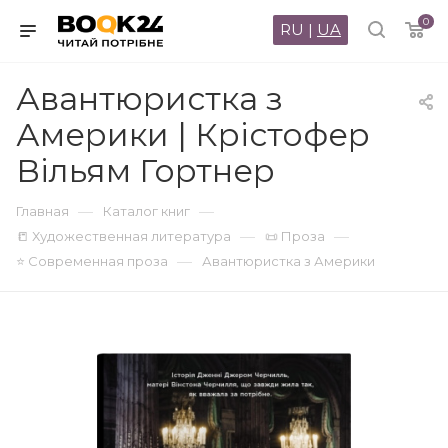
0
RU
|
UA
Авантюристка з
Америки | Крістофер
Вільям Гортнер
—
—
Главная
Каталог книг
—
—
📒 Художественная литература
📜 Проза
—
⭐ Современная проза
Авантюристка з Америки