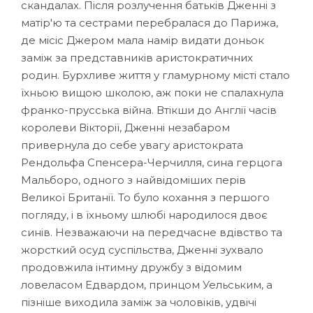
скандалах. Після розлучення батьків Дженні з
матір'ю та сестрами перебралася до Парижа,
де місіс Джером мала намір видати доньок
заміж за представників аристократичних
родин. Бурхливе життя у гламурному місті стало
їхньою вищою школою, аж поки не спалахнула
франко-прусська війна. Втікши до Англії часів
королеви Вікторії, Дженні незабаром
привернула до себе увагу аристократа
Рендольфа Спенсера-Черчилля, сина герцога
Мальборо, одного з найвідоміших перів
Великої Британії. То було кохання з першого
погляду, і в їхньому шлюбі народилося двоє
синів. Незважаючи на передчасне вдівство та
жорсткий осуд суспільства, Дженні зухвало
продовжила інтимну дружбу з відомим
ловеласом Едвардом, принцом Уельським, а
пізніше виходила заміж за чоловіків, удвічі