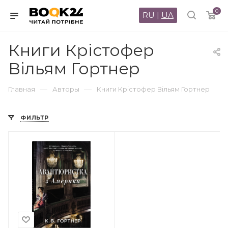
0
RU
|
UA
Книги Крістофер
Вільям Гортнер
—
—
Главная
Авторы
Книги Крістофер Вільям Гортнер
ФИЛЬТР