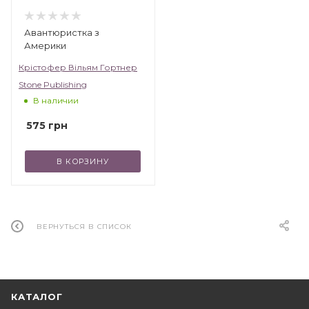
Авантюристка з
Америки
Крістофер Вільям Гортнер
Stone Publishing
В наличии
575
грн
В КОРЗИНУ
ВЕРНУТЬСЯ В СПИСОК
КАТАЛОГ