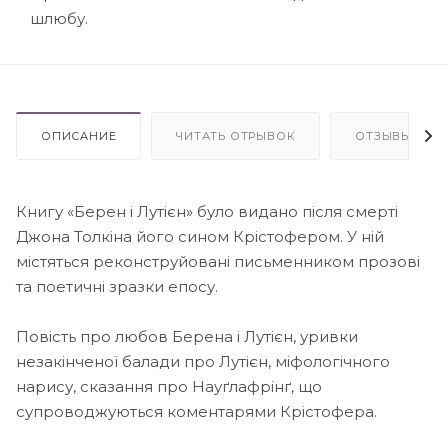
шлюбу.
ОПИСАНИЕ
ЧИТАТЬ ОТРЫВОК
ОТЗЫВЫ
Книгу «Берен і Лутієн» було видано після смерті
Джона Толкіна його сином Крістофером. У ній
містяться реконструйовані письменником прозові
та поетичні зразки епосу.
Повість про любов Берена і Лутієн, уривки
незакінченої балади про Лутієн, міфологічного
нарису, сказання про Науґлафрінґ, що
супроводжуються коментарями Крістофера.