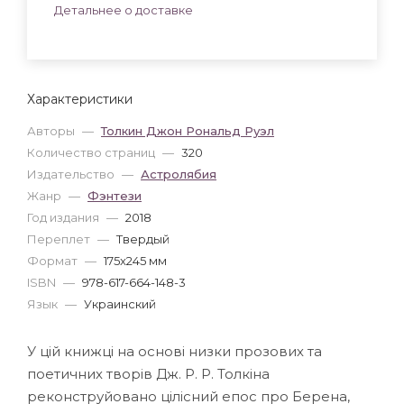
Детальнее о доставке
Характеристики
Авторы
—
Толкин Джон Рональд Руэл
Количество страниц
—
320
Издательство
—
Астролябия
Жанр
—
Фэнтези
Год издания
—
2018
Переплет
—
Твердый
Формат
—
175x245 мм
ISBN
—
978-617-664-148-3
Язык
—
Украинский
У цій книжці на основі низки прозових та
поетичних творів Дж. Р. Р. Толкіна
реконструйовано цілісний епос про Берена,