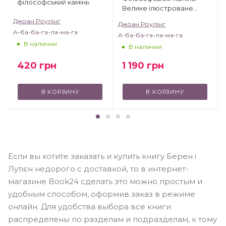
філософський камінь
Велике ілюстроване
видання
Джоан Роулінг
Джоан Роулінг
А-ба-ба-га-ла-ма-га
А-ба-ба-га-ла-ма-га
В наличии
В наличии
420
грн
1 190
грн
В КОРЗИНУ
В КОРЗИНУ
Если вы хотите заказать и купить книгу Берен і
Лутієн недорого с доставкой, то в интернет-
магазине Book24 сделать это можно простым и
удобным способом, оформив заказ в режиме
онлайн. Для удобства выбора все книги
распределены по разделам и подразделам, к тому