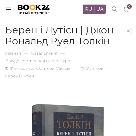
0
RU
|
UA
Берен і Лутієн | Джон
Рональд Руел Толкін
—
—
Главная
Каталог книг
—
📒 Художественная литература
—
—
👽 Фантастика. Фэнтези. Ужасы
🦉 Фэнтези
Берен і Лутієн