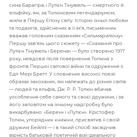
сина Барагіра, і Лутієн Тінувіель — смертного й
ельфійку, які, за Толкіновим легендаріумом,
жили в Першу Епоху світу. Історію їхньої любови
та подвигів, здійснених в її ім’я, письменник
вважав головним сказанням «Сильмариліону».
Першу зав’язь цього сюжету — «Сказання про
Лутієн Тінувіель і Берена» — було створено 1917
року, невдовзі після повернення Толкіна з
фронтів Першої світової війни та одруження з
Едіт Мері Бретт. У сповнених високої поезії
óбразах закоханих, які належать до різних світів
— людей та ельфів, Дж. Р. Р. Толкін вбачав
уособлення себе самого та своєї дружини, і за
його заповітом на їхньому надгробку було
викарбувано: «Берен» і «Лутієн». Крістофер
Толкін, упорядник книжки, присвятив її своїй
дружині Бейллі — і в такий спосіб засвідчив
вірність батьковій поетичній візії ідеального