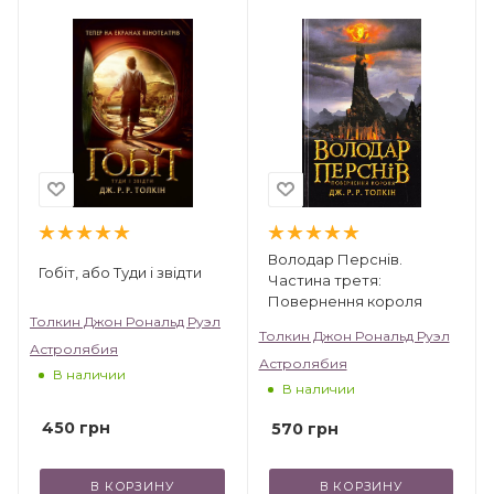
драматический для себя уход, сможет
одержать победу над злом.
Книги Толкина переведены на многие
языки мира, и вам непременно нужно
познакомиться с этими произведениями.
Володар Перснів.
Гобіт, або Туди і звідти
Частина третя:
Повернення короля
Толкин Джон Рональд Руэл
Толкин Джон Рональд Руэл
Астролябия
Астролябия
В наличии
В наличии
450
грн
570
грн
В КОРЗИНУ
В КОРЗИНУ