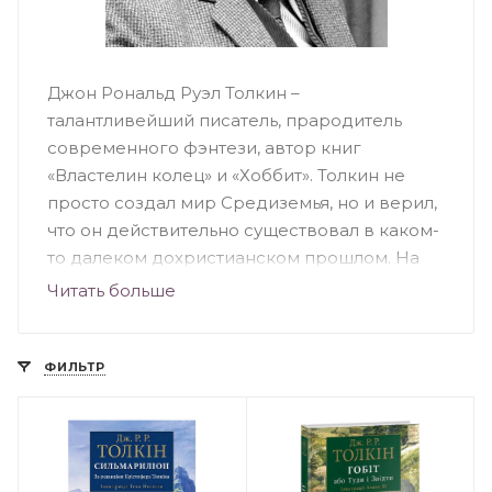
Джон Рональд Руэл Толкин –
талантливейший писатель, прародитель
современного фэнтези, автор книг
«Властелин колец» и «Хоббит». Толкин не
просто создал мир Средиземья, но и верил,
что он действительно существовал в каком-
то далеком дохристианском прошлом. На
страницах своих книг, он как раз и
Читать больше
рассказывает об этой далекой древности, а
также знакомит с легендами обитателей
Средиземья.
ФИЛЬТР
Детство и юность
Джон Толкин родился в небольшом
африканском городке Блумфонтейн, 3