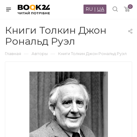
0
RU
|
UA
Книги Толкин Джон
Рональд Руэл
—
—
Главная
Авторы
Книги Толкин Джон Рональд Руэл