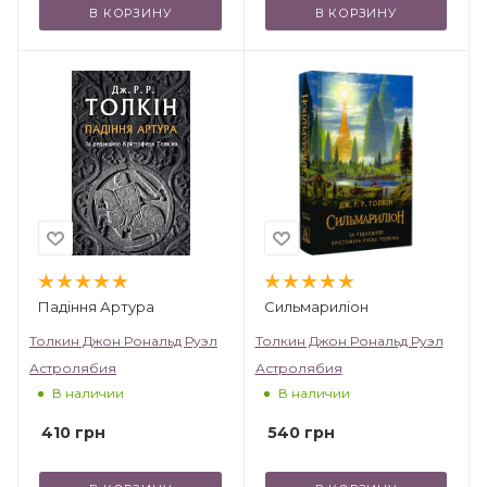
В КОРЗИНУ
В КОРЗИНУ
Падіння Артура
Сильмариліон
Толкин Джон Рональд Руэл
Толкин Джон Рональд Руэл
Астролябия
Астролябия
В наличии
В наличии
410
грн
540
грн