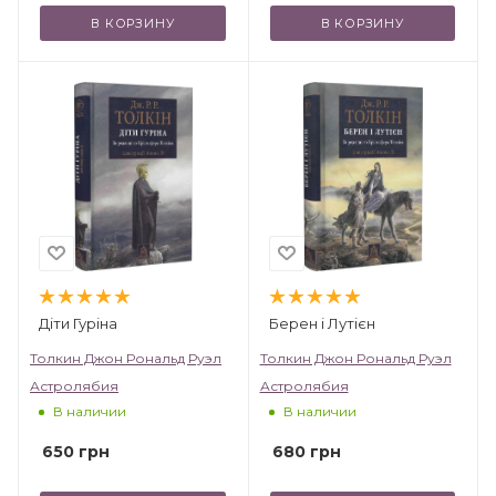
В КОРЗИНУ
В КОРЗИНУ
Діти Гуріна
Берен і Лутієн
Толкин Джон Рональд Руэл
Толкин Джон Рональд Руэл
Астролябия
Астролябия
В наличии
В наличии
650
грн
680
грн