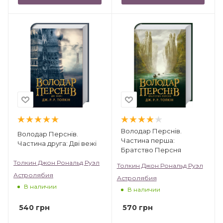
Володар Перснів.
Володар Перснів.
Частина перша:
Частина друга: Дві вежі
Братство Персня
Толкин Джон Рональд Руэл
Толкин Джон Рональд Руэл
Астролябия
Астролябия
В наличии
В наличии
540
грн
570
грн