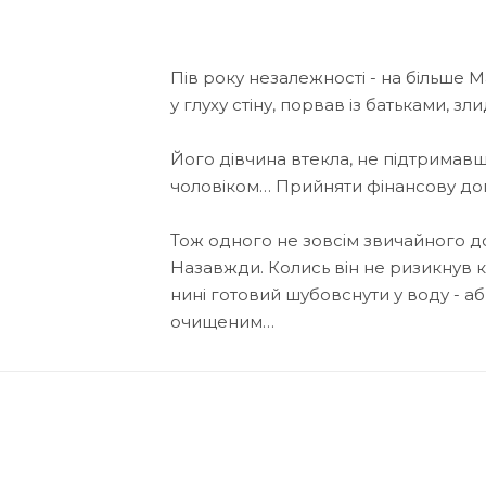
Пів року незалежності - на більше М
у глуху стіну, порвав із батьками, з
Його дівчина втекла, не підтримав
чоловіком… Прийняти фінансову доп
Тож одного не зовсім звичайного 
Назавжди. Колись він не ризикнув к
нині готовий шубовснути у воду - а
очищеним…