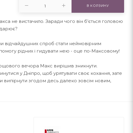
В КОРЗИНУ
акса не вистачило. Заради чого він б’ється головою
лидарює?
ши відчайдушних спроб стати неймовірним
омогу рідних і гидувати нею - оце по-Максовому!
дощового вечора Макс вирішив зникнути.
инутися у Дніпро, щоб урятувати своє кохання, зате
би випірнути згодом десь далеко зовсім новим,