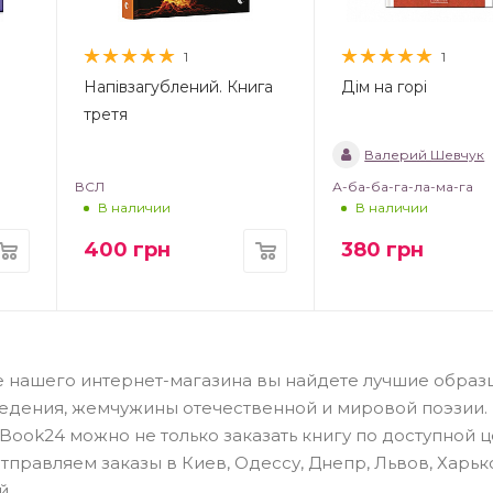
1
1
Напівзагублений. Книга
Дім на горі
третя
Валерий Шевчук
ВСЛ
А-ба-ба-га-ла-ма-га
В наличии
В наличии
400
грн
380
грн
логе нашего интернет-магазина вы найдете лучшие образ
едения, жемчужины отечественной и мировой поэзии.
ook24 можно не только заказать книгу по доступной це
правляем заказы в Киев, Одессу, Днепр, Львов, Харьк
й.