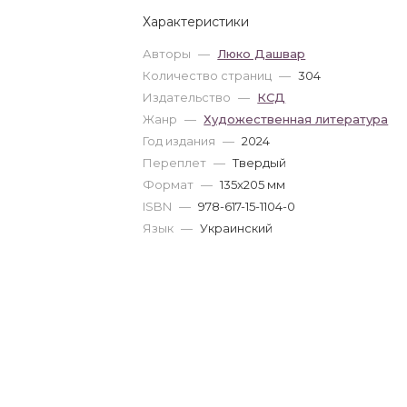
Характеристики
Авторы
—
Люко Дашвар
Количество страниц
—
304
Издательство
—
КСД
Жанр
—
Художественная литература
Год издания
—
2024
Переплет
—
Твердый
Формат
—
135x205 мм
ISBN
—
978-617-15-1104-0
Язык
—
Украинский