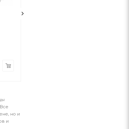
Сторожова застава
НЕБОРАК. ЛІТ
ГОЛОВА
Володимир Рутківський
Виктор Небор
А-ба-ба-га-ла-ма-га
А-ба-ба-га-ла-ма-г
В наличии
В наличии
280
грн
300
грн
цы
 Все
не, но и
ов и