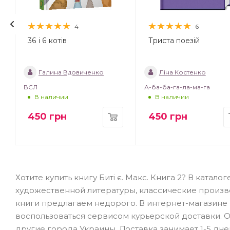
4
6
36 і 6 котів
Триста поезій
Галина Вдовиченко
Ліна Костенко
ВСЛ
А-ба-ба-га-ла-ма-га
В наличии
В наличии
450
грн
450
грн
Хотите купить книгу Биті є. Макс. Книга 2? В ката
художественной литературы, классические произв
книги предлагаем недорого. В интернет-магазине B
воспользоваться сервисом курьерской доставки. От
другие города Украины. Доставка занимает 1-5 дне