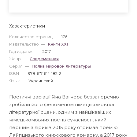
Характеристики
Количество страниц
—
176
Издательство
—
Книги ХХІ
Год издания
—
2017
Жанр
—
Современная
Серия
—
Полка мировой литературы
ISBN
—
978-617-614-182-2
Язык
—
Украинский
Поетичні варіації Яна Ваґнера беззаперечно
зробили його феноменом німецькомовної
літературної сцени, одним з найцікавіших
німецькомовних поетів сучасності, який
першим з ліриків 2015 року отримав премію
Ляйпцизького книжкового ярмарку, а 2017 року