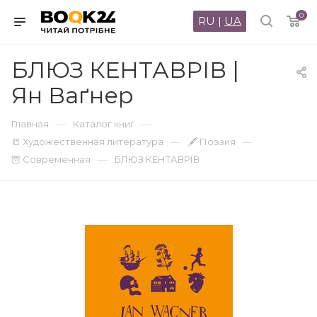
0
RU
|
UA
БЛЮЗ КЕНТАВРІВ |
Ян Ваґнер
—
—
Главная
Каталог книг
—
—
📒 Художественная литература
🖋 Поэзия
—
🦉 Современная
БЛЮЗ КЕНТАВРІВ