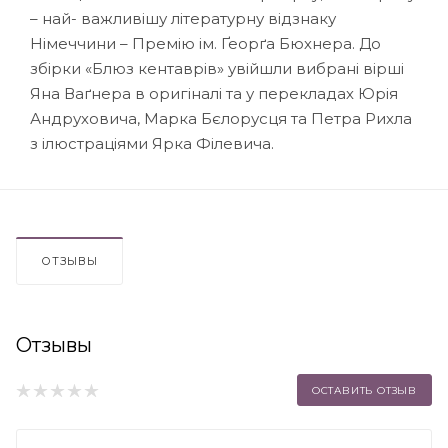
– най- важливішу літературну відзнаку
Німеччини – Премію ім. Ґеорґа Бюхнера. До
збірки «Блюз кентаврів» увійшли вибрані вірші
Яна Ваґнера в оригіналі та у перекладах Юрія
Андруховича, Марка Бєлорусця та Петра Рихла
з ілюстраціями Ярка Філевича.
ОТЗЫВЫ
Отзывы
ОСТАВИТЬ ОТЗЫВ