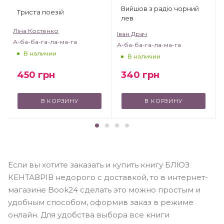
Вийшов з радіо чорний
Триста поезій
лев
Ліна Костенко
Іван Драч
А-ба-ба-га-ла-ма-га
А-ба-ба-га-ла-ма-га
В наличии
В наличии
450
грн
340
грн
В КОРЗИНУ
В КОРЗИНУ
Если вы хотите заказать и купить книгу БЛЮЗ
КЕНТАВРІВ недорого с доставкой, то в интернет-
магазине Book24 сделать это можно простым и
удобным способом, оформив заказ в режиме
онлайн. Для удобства выбора все книги